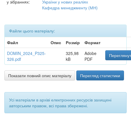
у зібраннях:
України у нових реаліях
Кафедра менеджменту (МН)
Файли цього матеріалу:
Файл
Опис
Розмір
Формат
DOMIN_2024_P325-
325,98
Adobe
Переглянут
326.pdf
kB
PDF
Показати повний опис матеріалу
Перегляд статистики
Усі матеріали в архіві електронних ресурсів захищені
авторським правом, всі права збережені.