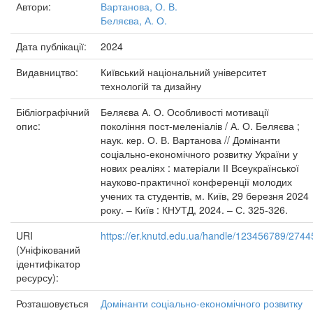
Автори:
Вартанова, О. В.
Беляєва, А. О.
Дата публікації:
2024
Видавництво:
Київський національний університет
технологій та дизайну
Бібліографічний
Беляєва А. О. Особливості мотивації
опис:
покоління пост-меленіалів / А. О. Беляєва ;
наук. кер. О. В. Вартанова // Домінанти
соціально-економічного розвитку України у
нових реаліях : матеріали ІІ Всеукраїнської
науково-практичної конференції молодих
учених та студентів, м. Київ, 29 березня 2024
року. – Київ : КНУТД, 2024. – С. 325-326.
URI
https://er.knutd.edu.ua/handle/123456789/2744
(Уніфікований
ідентифікатор
ресурсу):
Розташовується
Домінанти соціально-економічного розвитку