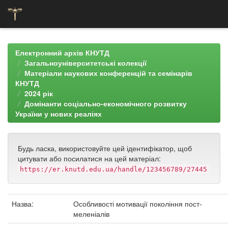
Skip
navigation
Електронний архів КНУТД
Загальноуніверситетські колекції
Матеріали наукових конференцій та семінарів
КНУТД
2024 рік
Домінанти соціально-економічного розвитку
України у нових реаліях
Будь ласка, використовуйте цей ідентифікатор, щоб
цитувати або посилатися на цей матеріал:
https://er.knutd.edu.ua/handle/123456789/27445
Назва:
Особливості мотивації покоління пост-
меленіалів