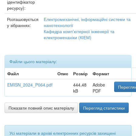
ідентифікатор
ресурсу):
Розташовується
Електромеханічні, інформаційні системи та
у зібраннях:
нанотехнології
Кафедра комп'ютерної інженерії та
електромеханіки (КІЕМ)
Файли цього матеріалу:
Файл
Опис
Розмір
Формат
EMISN_2024_P064.pdf
444,48
Adobe
Переглян
kB
PDF
Показати повний опис матеріалу
Перегляд статистики
Усі матеріали в архіві електронних ресурсів захищені