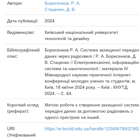
Автори:
Борисенков, Р. А.
Стаценко, Д. В.
Дата публікації:
2024
Видавництво:
Київський національний університет
технологій та дизайну
Бібліографічний
Борисенков Р. А. Система захищеної передач
опис:
даних через радіохвилі / Р. А. Борисенков, Д.
В. Стаценко // Електромеханічні, інформаційн
системи та нанотехнології : матеріали ІІІ
Міжнародної науково-практичної Інтернет-
конференції молодих учених та студентів, м.
Київ, 18 квітня 2024 року. – Київ : КНУТД,
2024. – С. 64.
Короткий огляд
Метою роботи є створення захищеної систем
(реферат):
передачі даних за допомогою радіохвиль з
одного пристрою на інший.
URI
https://er.knutd.edu.ua/handle/123456789/2760
(Уніфікований