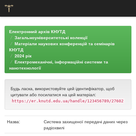
Skip
navigation
Електронний архів КНУТД
Загальноуніверситетські колекції
Матеріали наукових конференцій та семінарів
КНУТД
2024 рік
Електромеханічні, інформаційні системи та
нанотехнології
Будь ласка, використовуйте цей ідентифікатор, щоб
цитувати або посилатися на цей матеріал:
https://er.knutd.edu.ua/handle/123456789/27602
Назва:
Система захищеної передачі даних через
радіохвилі