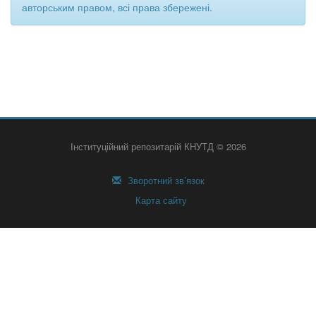
авторським правом, всі права збережені.
Інституційний репозитарій КНУТД © 2026
Зворотний зв’язок
Карта сайту