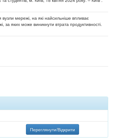
 студентів, м. Київ, 18 квітня 2024 року. – Київ :
 вузли мережі, на які найсильніше впливає
, за яких може виникнути втрата продуктивності.
Переглянути/Відкрити