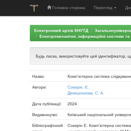
Головна сторінка
Перегляд
До
Skip
navigation
Електронний архів КНУТД
Загальноуніверси
Електромеханічні, інформаційні системи та 
Будь ласка, використовуйте цей ідентифікатор, 
Назва:
Комп'ютерна система слідкуван
Автори:
Сокирін, Є.
Демішонкова, С. А.
Дата публікації:
2024
Видавництво:
Київський національний універси
Бібліографічний
Сокирін Є. Комп'ютерна система 