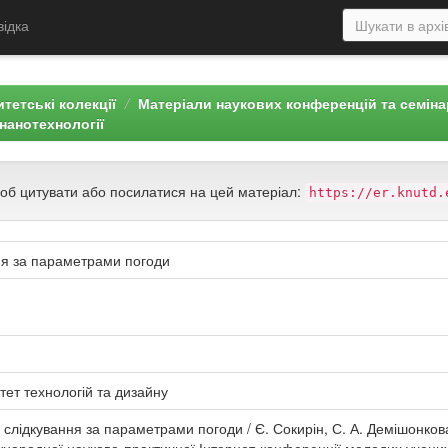
відка
тетські колекції
Матеріали наукових конференцій та семін
нанотехнології
щоб цитувати або посилатися на цей матеріал:
https://er.knutd.
ня за параметрами погоди
тет технологій та дизайну
слідкування за параметрами погоди / Є. Сокирін, С. А. Демішонкова