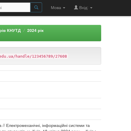
Мова
Вхід:
арів КНУТД
2024 рік
edu.ua/handle/123456789/27608
 // Електромеханічні, інформаційні системи та