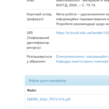
опис:
нанотехнології : матеріали ІІІ М
КНУТД, 2024. – С. 73-74.
Короткий огляд
Мета роботи – удосконалення ко
(реферат):
інформаційне перевантаження ме
Розробити рекомендації щодо мод
URI
https://er.knutd.edu.ua/handle/1
(Уніфікований
ідентифікатор
ресурсу):
Розташовується
Електромеханічні, інформаційні 
у зібраннях:
Кафедра комп'ютерної інженерії
Файли цього матеріалу:
Файл
EMISN_2024_P073-074.pdf