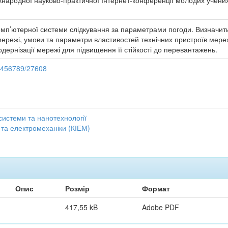
іжнародної науково-практичної Інтернет-конференції молодих учених та
мп’ютерної системи слідкування за параметрами погоди. Визначити
режі, умови та параметри властивостей технічних пристроїв мережі
ернізації мережі для підвищення її стійкості до перевантажень.
23456789/27608
системи та нанотехнології
 та електромеханіки (КІЕМ)
Опис
Розмір
Формат
417,55 kB
Adobe PDF