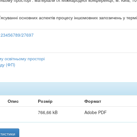
ньому просторі : матеріали ІХ Міжнародної конференції, м. Київ, 10 
ясуванні основних аспектів процесу іншомовних запозичень у термін
e/123456789/27697
му освітньому просторі
аду (ФП)
Опис
Розмір
Формат
766,66 kB
Adobe PDF
тистики