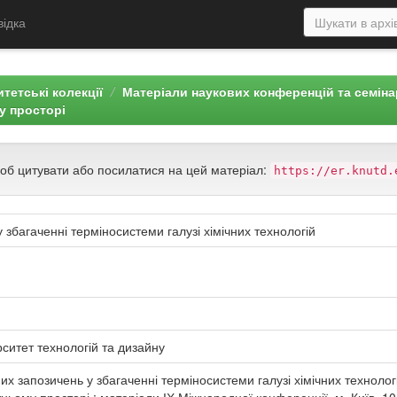
відка
тетські колекції
Матеріали наукових конференцій та семін
у просторі
щоб цитувати або посилатися на цей матеріал:
https://er.knutd.
збагаченні терміносистеми галузі хімічних технологій
рситет технологій та дизайну
 запозичень у збагаченні терміносистеми галузі хімічних технологій /