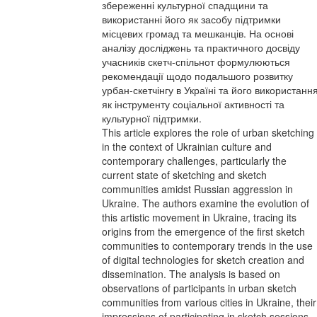
збереженні культурної спадщини та
використанні його як засобу підтримки
місцевих громад та мешканців. На основі
аналізу досліджень та практичного досвіду
учасників скетч-спільнот формулюються
рекомендації щодо подальшого розвитку
урбан-скетчінгу в Україні та його використанн
як інструменту соціальної активності та
культурної підтримки.
This article explores the role of urban sketching
in the context of Ukrainian culture and
contemporary challenges, particularly the
current state of sketching and sketch
communities amidst Russian aggression in
Ukraine. The authors examine the evolution of
this artistic movement in Ukraine, tracing its
origins from the emergence of the first sketch
communities to contemporary trends in the use
of digital technologies for sketch creation and
dissemination. The analysis is based on
observations of participants in urban sketch
communities from various cities in Ukraine, their
impressions of participating in sketch sessions,