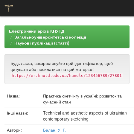
Skip
navigation
Електронний архів КНУТД
Загальноуніверситетські колекції
Наукові публікації (статті)
Будь ласка, використовуйте цей ідентифікатор, щоб
цитувати або посилатися на цей матеріал:
https://er.knutd.edu.ua/handle/123456789/27801
Назва:
Практика скетчінгу в україні: розвиток та
сучасний стан
Інші назви:
Technical and aesthetic aspects of ukrainian
contemporary sketching
Автори:
Балан, У. Г.