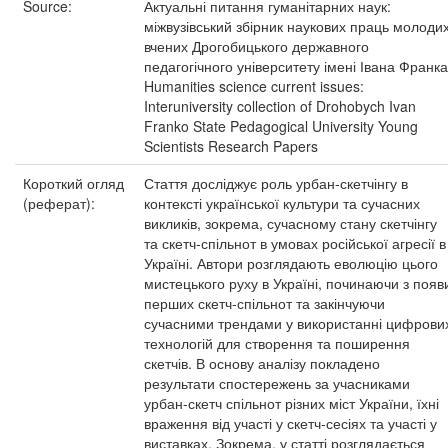
Source:
Актуальні питання гуманітарних наук:
міжвузівський збірник наукових праць молоди
вчених Дрогобицького державного
педагогічного університету імені Івана Франка
Humanities science current issues:
Interuniversity collection of Drohobych Ivan
Franko State Pedagogical University Young
Scientists Research Papers
Короткий огляд
Стаття досліджує роль урбан-скетчінгу в
(реферат):
контексті української культури та сучасних
викликів, зокрема, сучасному стану скетчінгу
та скетч-спільнот в умовах російської агресії в
Україні. Автори розглядають еволюцію цього
мистецького руху в Україні, починаючи з появ
перших скетч-спільнот та закінчуючи
сучасними трендами у використанні цифрови
технологій для створення та поширення
скетчів. В основу аналізу покладено
результати спостережень за учасниками
урбан-скетч спільнот різних міст України, їхні
враження від участі у скетч-сесіях та участі у
виставках. Зокрема, у статті розглядається