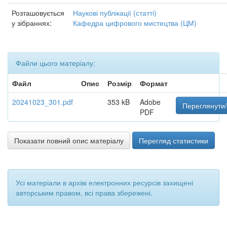
Розташовується
Наукові публікації (статті)
у зібраннях:
Кафедра цифрового мистецтва (ЦМ)
Файли цього матеріалу:
Файл
Опис
Розмір
Формат
20241023_301.pdf
353 kB
Adobe
Переглянути/
PDF
Показати повний опис матеріалу
Перегляд статистики
Усі матеріали в архіві електронних ресурсів захищені
авторським правом, всі права збережені.