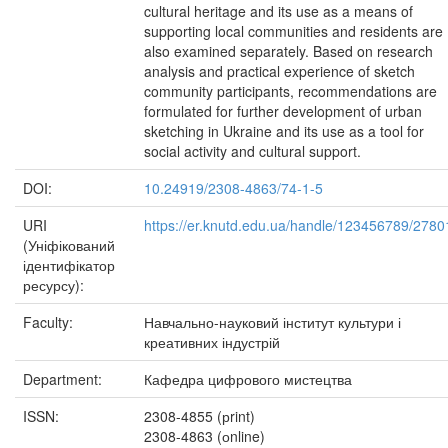
cultural heritage and its use as a means of
supporting local communities and residents are
also examined separately. Based on research
analysis and practical experience of sketch
community participants, recommendations are
formulated for further development of urban
sketching in Ukraine and its use as a tool for
social activity and cultural support.
DOI:
10.24919/2308-4863/74-1-5
URI
https://er.knutd.edu.ua/handle/123456789/2780
(Уніфікований
ідентифікатор
ресурсу):
Faculty:
Навчально-науковий інститут культури і
креативних індустрій
Department:
Кафедра цифрового мистецтва
ISSN:
2308-4855 (рrint)
2308-4863 (оnline)