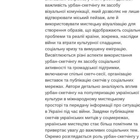
важливість урбан-скетчінгу як засобу
візуальної комунікації, який дозволяє не лише
відтворювати міський пейзаж, але й
використовувати мистецьку візуалізацію для
створення образів, що відображають соціальн
проблеми та реалії країни, зокрема, наслідки
війни та втрати культурної спадщини,
соціальну кризу та вимушену еміграцію.
Висвітлюються різні аспекти використання
урбан-скетчінгу як засобу соціальної
активності та громадської підтримки,
включаючи спільні скетч-сесії, організацію
виставок та публікацію скетчів у соціальних
мережах. Автори детально аналізують вплив
урбан-скетчінгу на популяризацію української
культури в міжнародному мистецькому
просторі та передачу інформації про ситуаці
в Україні під час війни. Завдяки публікаціям
скетчів українських митців у соцмережах,
українське мистецтво стає більш помітним та
привертає увагу до важливих соціальних тем.
Окремо розглядається роль урбан-скетчінгу у