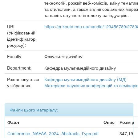
технологій, розквіт веб-коміксів, зміну тематик
та стилістики, а також вплив соціальних мере
та навіть штучного інтелекту на індустрію.
URI
https://er.knutd.edu.ua/handle/123456789/2780
(Уніфікований
ідентифікатор
ресурсу):
Faculty:
Факультет дизайну
Department:
Кафедра мультимедійного дизайну
Розташовується
Кафедра мультимедійного дизайну (МД)
у зібраннях:
Матеріали наукових конференцій та семінарі
Файли цього матеріалу:
Файл
Опис
Розмір
Conference_NAFAA_2024_Abstracts_Гура.pdf
347,19