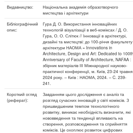
Видавництво:
Національна академія образотворчого
мистецтва і архітектури
Бібліографічний
Гура Д. О. Використання інноваційних
опис:
технологій візуалізації в веб-коміксах / Д. О.
Гура, О. О. Слітюк // Інновації в архітектурі,
дизайні та мистецтві: до 100-річчя факультету
архітектури НАОМА = Innovations in
Architecture, Design and Art: Dedicated to 100t
Anniversary of Faculty of Architecture, NAFAA :
збірник матеріалів ІІІ Міжнародної науково-
практичної конференції, м. Київ, 23-24 травня
2024 року. – Київ : НАОМА, 2024. – C. 239-
241.
Короткий огляд
Завданням цього дослідження є аналіз та
(реферат):
розгляд сучасних інновацій у світі коміксів. З
пришвидшеним темпом технологічного
розвитку, виникає необхідність визначити, які
нововведення та тенденції впливають на
створення, розповсюдження та сприйняття
коміксів. Це охоплює розвиток цифрових