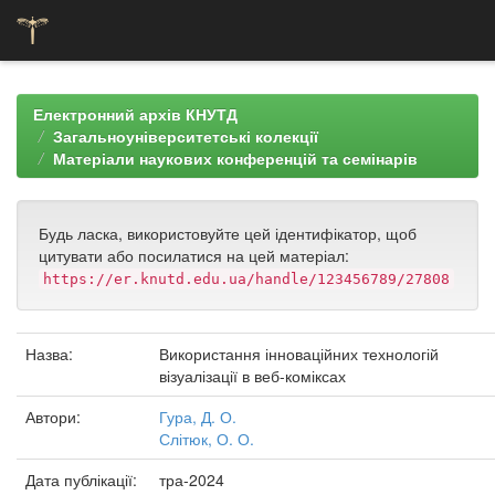
Skip
navigation
Електронний архів КНУТД
Загальноуніверситетські колекції
Матеріали наукових конференцій та семінарів
Будь ласка, використовуйте цей ідентифікатор, щоб
цитувати або посилатися на цей матеріал:
https://er.knutd.edu.ua/handle/123456789/27808
Назва:
Використання інноваційних технологій
візуалізації в веб-коміксах
Автори:
Гура, Д. О.
Слітюк, О. О.
Дата публікації:
тра-2024