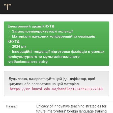
Skip
navigation
Електронний архів КНУТД
Загальноуніверситетські колекції
Матеріали наукових конференцій та семінарів
КНУТД
2024 рік
Інноваційні тенденції підготовки фахівців в умовах
полікультурного та мультилінгвального
глобалізованого світу
Будь ласка, використовуйте цей ідентифікатор, щоб
цитувати або посилатися на цей матеріал:
https://er.knutd.edu.ua/handle/123456789/27848
Назва:
Efficacy of innovative teaching strategies for
future interpreters' foreign language training