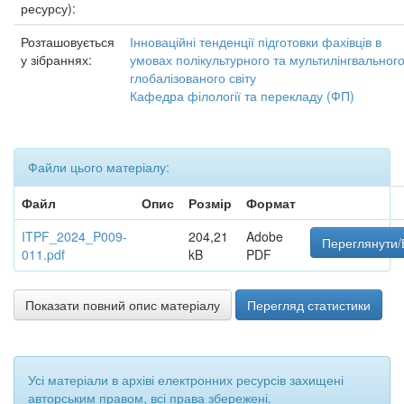
ресурсу):
Розташовується
Інноваційні тенденції підготовки фахівців в
у зібраннях:
умовах полікультурного та мультилінгвальног
глобалізованого світу
Кафедра філології та перекладу (ФП)
Файли цього матеріалу:
Файл
Опис
Розмір
Формат
ITPF_2024_P009-
204,21
Adobe
Переглянути/
011.pdf
kB
PDF
Показати повний опис матеріалу
Перегляд статистики
Усі матеріали в архіві електронних ресурсів захищені
авторським правом, всі права збережені.