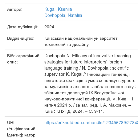
Автори:
Kugai, Kseniia
Dovhopola, Nataliia
Дата публікації:
2024
Видавництво:
Київський національний університет
технологій та дизайну
Бібліографічний
Dovhopola N. Efficacy of innovative teaching
опис:
strategies for future interpreters' foreign
language training / N. Dovhopola ; scientific
supervisor K. Kugai // Інноваційні тенденції
підготовки фахівців в умовах полікультурного
та мультилінгвального глобалізованого світу :
збірник тез доповідей IX Всеукраїнської
науково-практичної конференції, м. Київ, 11
квітня 2024 р. / за заг. ред. І. А. Махович. –
Київ : КНУТД, 2024. – С. 9-11.
URI
https://er.knutd.edu.ua/handle/123456789/2784
(Уніфікований
ідентифікатор