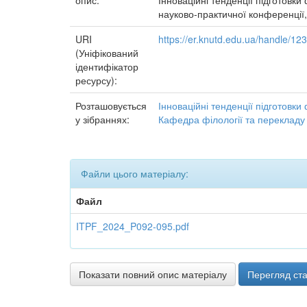
опис:
Інноваційні тенденції підготовки
науково-практичної конференції, м
URI
https://er.knutd.edu.ua/handle/1
(Уніфікований
ідентифікатор
ресурсу):
Розташовується
Інноваційні тенденції підготовки
у зібраннях:
Кафедра філології та перекладу
Файли цього матеріалу:
Файл
ITPF_2024_P092-095.pdf
Показати повний опис матеріалу
Перегляд ста