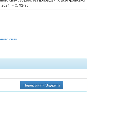
ного світу : збірник тез доповідей IX Всеукраїнської
, 2024. – С. 92-95.
аного світу
Переглянути/Відкрити