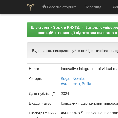
Головна сторінка
Перегляд
До
Skip
navigation
Електронний архів КНУТД
Загальноуніверси
Інноваційні тенденції підготовки фахівців 
Будь ласка, використовуйте цей ідентифікатор, 
Назва:
Innovative integration of virtual r
Автори:
Kugai, Kseniia
Avramenko, Sofiia
Дата публікації:
2024
Видавництво:
Київський національний універси
Бібліографічний
Avramenko S. Innovative integration