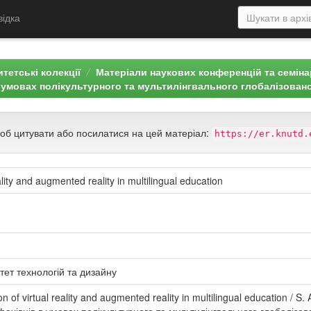
відка
тетські колекції
Матеріали наукових конференцій та семін
в умовах полікультурного та мультилінгвального глобалізовано
щоб цитувати або посилатися на цей матеріал:
https://er.knutd.
eality and augmented reality in multilingual education
тет технологій та дизайну
 of virtual reality and augmented reality in multilingual education / S. 