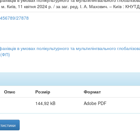
 фахівців в умовах полікультурного та мультилінгвального глобалізова
. Київ, 11 квітня 2024 р. / за заг. ред. І. А. Махович. – Київ : КНУТД
23456789/27878
 фахівців в умовах полікультурного та мультилінгвального глобалізов
 (ФП)
Опис
Розмір
Формат
144,92 kB
Adobe PDF
тистики