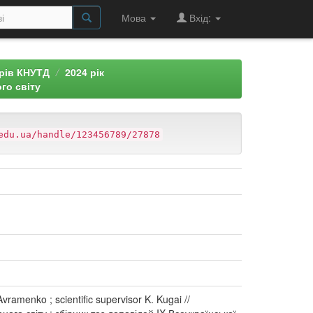
Мова
Вхід:
арів КНУТД
2024 рік
го світу
edu.ua/handle/123456789/27878
Avramenko ; scientific supervisor K. Kugai //