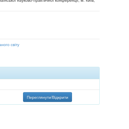
раїнської науково-практичної конференції, м. Київ,
аного світу
Переглянути/Відкрити