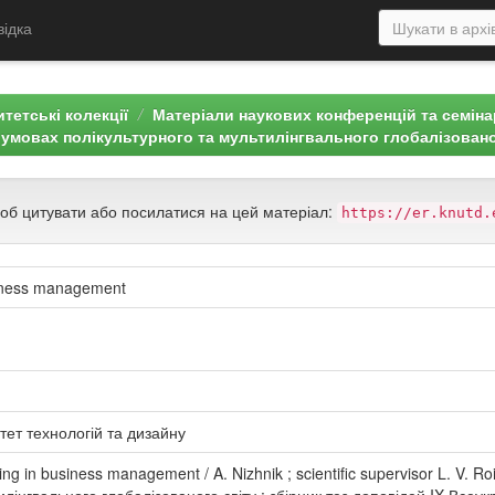
відка
тетські колекції
Матеріали наукових конференцій та семін
в умовах полікультурного та мультилінгвального глобалізовано
щоб цитувати або посилатися на цей матеріал:
https://er.knutd.
usiness management
тет технологій та дизайну
king in business management / A. Nizhnik ; scientific supervisor L. V. R