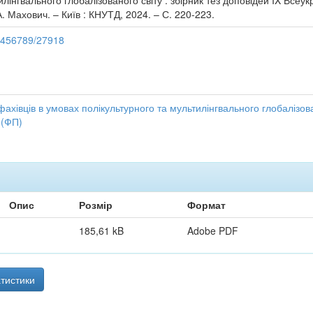
лінгвального глобалізованого світу : збірник тез доповідей IX Всеук
. А. Махович. – Київ : КНУТД, 2024. – С. 220-223.
23456789/27918
 фахівців в умовах полікультурного та мультилінгвального глобалізов
 (ФП)
Опис
Розмір
Формат
185,61 kB
Adobe PDF
тистики