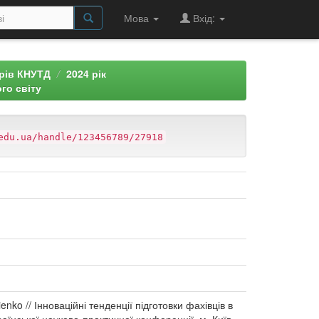
Мова
Вхід:
арів КНУТД
2024 рік
го світу
edu.ua/handle/123456789/27918
oienko // Інноваційні тенденції підготовки фахівців в