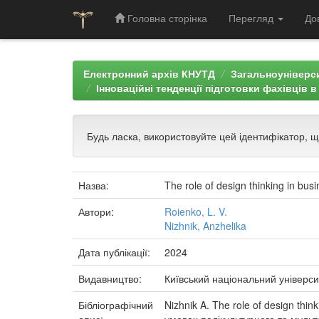
Головна сторінка
Перегляд
До
Skip
navigation
Електронний архів КНУТД
Загальноуніверси
Інноваційні тенденції підготовки фахівців 
Будь ласка, використовуйте цей ідентифікатор, 
Назва:
The role of design thinking in b
Автори:
Roienko, L. V.
Nizhnik, Anzhelika
Дата публікації:
2024
Видавництво:
Київський національний універси
Бібліографічний
Nizhnik A. The role of design thin