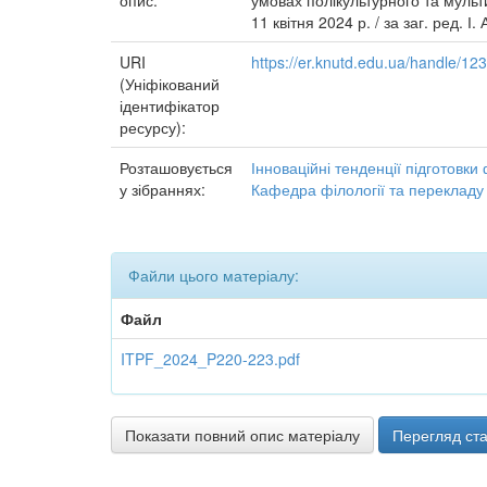
опис:
умовах полікультурного та мульти
11 квітня 2024 р. / за заг. ред. І
URI
https://er.knutd.edu.ua/handle/1
(Уніфікований
ідентифікатор
ресурсу):
Розташовується
Інноваційні тенденції підготовки
у зібраннях:
Кафедра філології та перекладу
Файли цього матеріалу:
Файл
ITPF_2024_P220-223.pdf
Показати повний опис матеріалу
Перегляд ста