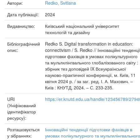
Автори:
Redko, Svitlana
Дата публікації:
2024
Видавництво:
Київський національний університет
технологій та дизайну
Бібліографічний
Redko S. Digital transformation in education:
опис:
connectivism / S. Redko // Інноваційні тенденці
підготовки фахівців в умовах полікультурного
та мультилінгвального глобалізованого світу :
збірник тез доповідей IX Всеукраїнської
науково-практичної конференції, м. Київ, 11
квітня 2024 р. / за заг. ред. І. А. Махович. –
Київ : КНУТД, 2024. – С. 233-235.
URI
https://er.knutd.edu.ua/handle/123456789/2794
(Уніфікований
ідентифікатор
ресурсу):
Розташовується
Інноваційні тенденції підготовки фахівців в
у зібраннях:
умовах полікультурного та мультилінгвальног