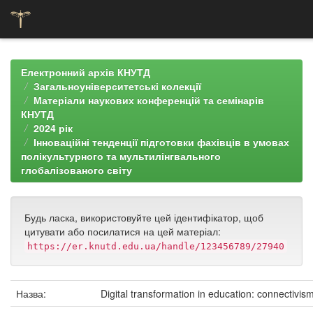
Skip
navigation
Електронний архів КНУТД
Загальноуніверситетські колекції
Матеріали наукових конференцій та семінарів
КНУТД
2024 рік
Інноваційні тенденції підготовки фахівців в умовах
полікультурного та мультилінгвального
глобалізованого світу
Будь ласка, використовуйте цей ідентифікатор, щоб
цитувати або посилатися на цей матеріал:
https://er.knutd.edu.ua/handle/123456789/27940
Назва:
Digital transformation in education: connectivis