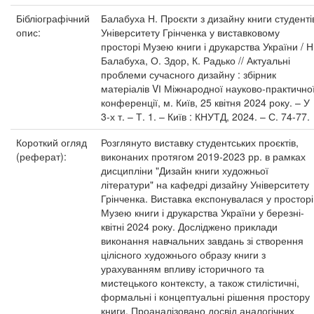
Бібліографічний
Балабуха Н. Проєкти з дизайну книги студенті
опис:
Університету Грінченка у виставковому
просторі Музею книги і друкарства України / Н
Балабуха, О. Здор, К. Радько // Актуальні
проблеми сучасного дизайну : збірник
матеріалів VІ Міжнародної науково-практично
конференції, м. Київ, 25 квітня 2024 року. – У
3-х т. – Т. 1. – Київ : КНУТД, 2024. – С. 74-77.
Короткий огляд
Розглянуто виставку студентських проєктів,
(реферат):
виконаних протягом 2019-2023 рр. в рамках
дисципліни "Дизайн книги художньої
літератури" на кафедрі дизайну Університету
Грінченка. Виставка експонувалася у просторі
Музею книги і друкарства України у березні-
квітні 2024 року. Досліджено приклади
виконання навчальних завдань зі створення
цілісного художнього образу книги з
урахуванням впливу історичного та
мистецького контексту, а також стилістичні,
формальні і концептуальні рішення простору
книги. Проаналізовано досвід аналогічних