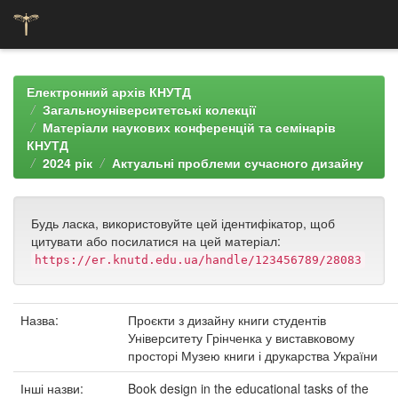
Skip
navigation
Електронний архів КНУТД
Загальноуніверситетські колекції
Матеріали наукових конференцій та семінарів
КНУТД
2024 рік
Актуальні проблеми сучасного дизайну
Будь ласка, використовуйте цей ідентифікатор, щоб
цитувати або посилатися на цей матеріал:
https://er.knutd.edu.ua/handle/123456789/28083
Назва:
Проєкти з дизайну книги студентів
Університету Грінченка у виставковому
просторі Музею книги і друкарства України
Інші назви:
Book design in the educational tasks of the