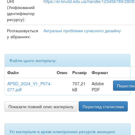
URI
https://er.knutd.edu.ua/handle/123456789/2808
(Уніфікований
ідентифікатор
ресурсу):
Розташовується
Актуальні проблеми сучасного дизайну
у зібраннях:
Файли цього матеріалу:
Файл
Опис
Розмір
Формат
APSD_2024_V1_P074-
707,21
Adobe
Переглян
077.pdf
kB
PDF
Показати повний опис матеріалу
Перегляд статистики
Усі матеріали в архіві електронних ресурсів захищені