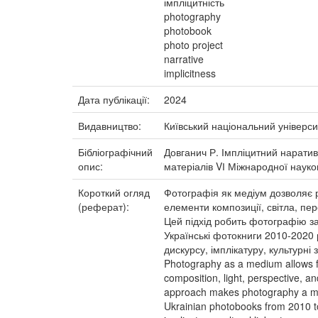
імпліцитність
photography
photobook
photo project
narrative
implicitness
Дата публікації:
2024
Видавництво:
Київський національний універси
Бібліографічний
Довганич Р. Імпліцитний наратив 
опис:
матеріалів VІ Міжнародної науково
Короткий огляд
Фотографія як медіум дозволяє р
(реферат):
елементи композиції, світла, пе
Цей підхід робить фотографію за
Українські фотокниги 2010-2020 
дискурсу, імплікатуру, культурні 
Photography as a medium allows for 
composition, light, perspective, 
approach makes photography a mea
Ukrainian photobooks from 2010 to 2