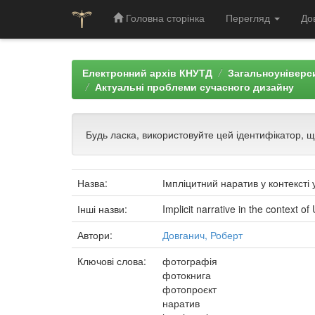
Головна сторінка
Перегляд
До
Skip
navigation
Електронний архів КНУТД
Загальноуніверси
Актуальні проблеми сучасного дизайну
Будь ласка, використовуйте цей ідентифікатор, 
Назва:
Імпліцитний наратив у контексті
Інші назви:
Implicit narrative in the context 
Автори:
Довганич, Роберт
Ключові слова:
фотографія
фотокнига
фотопроєкт
наратив