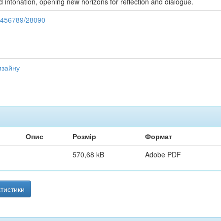
and intonation, opening new horizons for reflection and dialogue.
23456789/28090
изайну
Опис
Розмір
Формат
570,68 kB
Adobe PDF
тистики