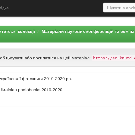
відка
тетські колекції
Матеріали наукових конференцій та семін
щоб цитувати або посилатися на цей матеріал:
https://er.knutd.
 української фотокниги 2010-2020 рр.
of Ukrainian photobooks 2010-2020