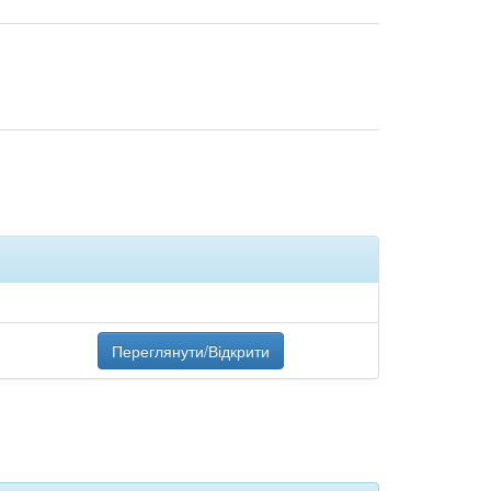
Переглянути/Відкрити