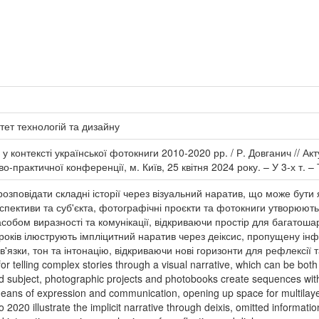
тет технологій та дизайну
у контексті української фотокниги 2010-2020 рр. / Р. Довганич // Ак
-практичної конференції, м. Київ, 25 квітня 2024 року. – У 3-х т. – 
озповідати складні історії через візуальний наратив, що може бути 
рспективи та суб'єкта, фотографічні проєкти та фотокниги утворюють
собом виразності та комунікації, відкриваючи простір для багатоша
років ілюструють імпліцитний наратив через деіксис, пропущену інф
зв'язки, тон та інтонацію, відкриваючи нові горизонти для рефлексії т
telling complex stories through a visual narrative, which can be both ex
and subject, photographic projects and photobooks create sequences wi
ns of expression and communication, opening up space for multilayere
020 illustrate the implicit narrative through deixis, omitted informatio