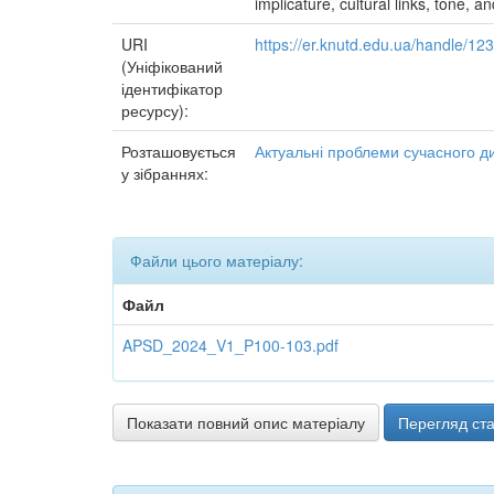
implicature, cultural links, tone, 
URI
https://er.knutd.edu.ua/handle/1
(Уніфікований
ідентифікатор
ресурсу):
Розташовується
Актуальні проблеми сучасного д
у зібраннях:
Файли цього матеріалу:
Файл
APSD_2024_V1_P100-103.pdf
Показати повний опис матеріалу
Перегляд ста