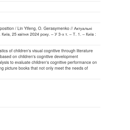
mposition / Lin Yifeng, O. Gerasymenko // Актуальні
в, 25 квітня 2024 року. – У 3-х т. – Т. 1. – Київ :
cs of children's visual cognitive through literature
s based on children's cognitive development
nalysis to evaluate children's cognitive performance on
ting picture books that not only meet the needs of