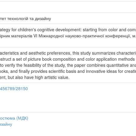
тет технологій та дизайну
rategy for children's cognitive development: starting from color and co
ник матеріалів VІ Міжнародної науково-практичної конференції, м. Киї
cteristics and aesthetic preferences, this study summarizes characteristi
nstruct a set of picture book composition and color application method
 to verify the feasibility of the study, the paper combines quantitative a
oks, and finally provides scientific basis and innovative ideas for crea
t, but also have high artistic value.
23456789/28150
костюма (МДК)
изайну