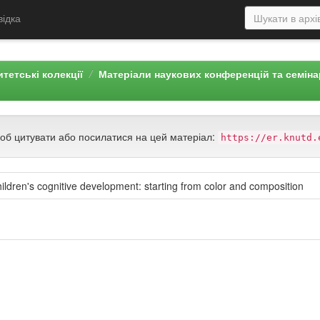
відка
тетські колекції
Матеріали наукових конференцій та семін
щоб цитувати або посилатися на цей матеріал:
https://er.knutd.
hildren's cognitive development: starting from color and composition