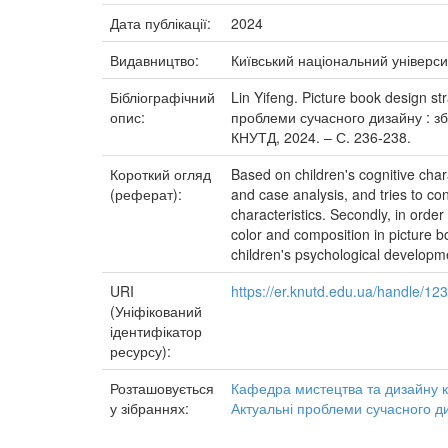
Дата публікації:
2024
Видавництво:
Київський національний універси
Бібліографічний
Lin Yifeng. Picture book design st
опис:
проблеми сучасного дизайну : збір
КНУТД, 2024. – С. 236-238.
Короткий огляд
Based on children's cognitive chara
(реферат):
and case analysis, and tries to co
characteristics. Secondly, in order
color and composition in picture bo
children's psychological developmen
URI
https://er.knutd.edu.ua/handle/1
(Уніфікований
ідентифікатор
ресурсу):
Розташовується
Кафедра мистецтва та дизайну 
у зібраннях:
Актуальні проблеми сучасного д