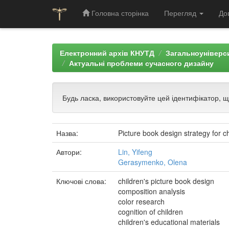
Головна сторінка
Перегляд
До
Skip
navigation
Електронний архів КНУТД
Загальноуніверси
Актуальні проблеми сучасного дизайну
Будь ласка, використовуйте цей ідентифікатор, 
Назва:
Picture book design strategy for c
Автори:
Lin, Yifeng
Gerasymenko, Olena
Ключові слова:
children's picture book design
composition analysis
color research
cognition of children
children's educational materials