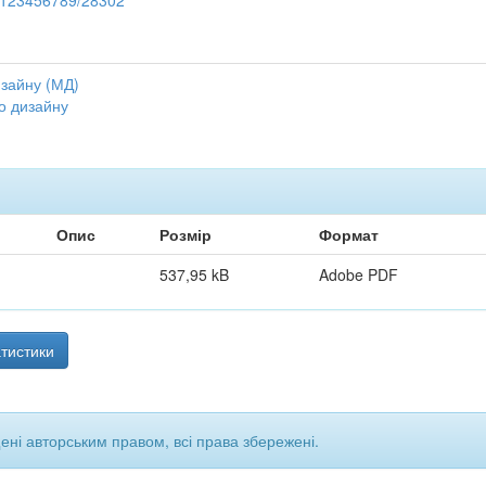
le/123456789/28302
зайну (МД)
о дизайну
Опис
Розмір
Формат
537,95 kB
Adobe PDF
тистики
щені авторським правом, всі права збережені.