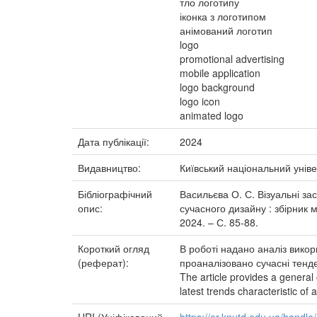
тло логотипу
іконка з логотипом
анімований логотип
logo
promotional advertising
mobile application
logo background
logo icon
animated logo
Дата публікації:
2024
Видавництво:
Київський національний уніве
Бібліографічний
Васильєва О. С. Візуальні за
опис:
сучасного дизайну : збірник м
2024. – С. 85-88.
Короткий огляд
В роботі надано аналіз викор
(реферат):
проаналізовано сучасні тенде
The article provides a general 
latest trends characteristic of