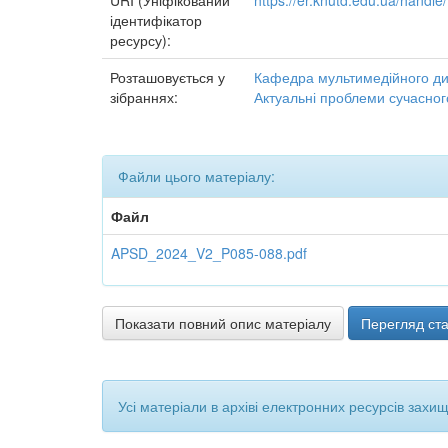
URI (Уніфікований
https://er.knutd.edu.ua/hand
ідентифікатор
ресурсу):
Розташовується у
Кафедра мультимедійного ди
зібраннях:
Актуальні проблеми сучасног
Файли цього матеріалу:
Файл
APSD_2024_V2_P085-088.pdf
Показати повний опис матеріалу
Перегляд ста
Усі матеріали в архіві електронних ресурсів захи