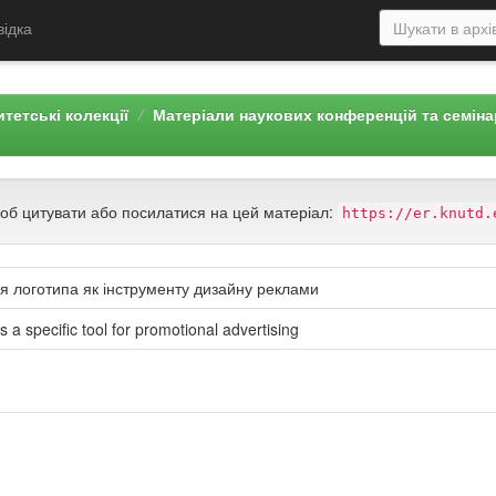
відка
тетські колекції
Матеріали наукових конференцій та семін
щоб цитувати або посилатися на цей матеріал:
https://er.knutd.
ня логотипа як інструменту дизайну реклами
 a specific tool for promotional advertising