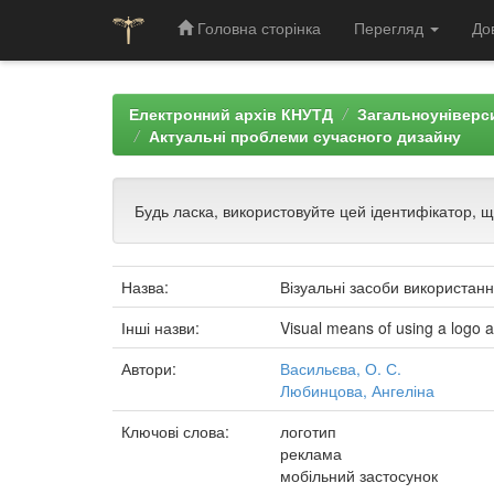
Головна сторінка
Перегляд
До
Skip
navigation
Електронний архів КНУТД
Загальноуніверси
Актуальні проблеми сучасного дизайну
Будь ласка, використовуйте цей ідентифікатор, 
Назва:
Візуальні засоби використан
Інші назви:
Visual means of using a logo as
Автори:
Васильєва, О. С.
Любинцова, Ангеліна
Ключові слова:
логотип
реклама
мобільний застосунок