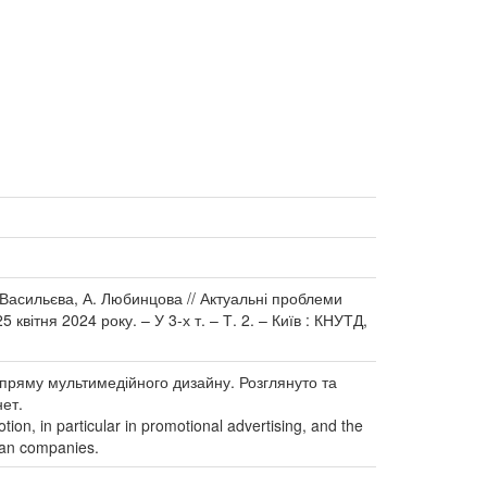
 Васильєва, А. Любинцова // Актуальні проблеми
квітня 2024 року. – У 3-х т. – Т. 2. – Київ : КНУТД,
апряму мультимедійного дизайну. Розглянуто та
нет.
tion, in particular in promotional advertising, and the
nian companies.