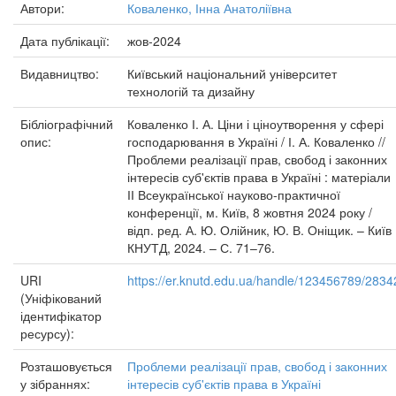
Автори:
Коваленко, Інна Анатоліївна
Дата публікації:
жов-2024
Видавництво:
Київський національний університет
технологій та дизайну
Бібліографічний
Коваленко І. А. Ціни і ціноутворення у сфері
опис:
господарювання в Україні / І. А. Коваленко //
Проблеми реалізації прав, свобод і законних
інтересів суб'єктів права в Україні : матеріали
ІІ Всеукраїнської науково-практичної
конференції, м. Київ, 8 жовтня 2024 року /
відп. ред. А. Ю. Олійник, Ю. В. Оніщик. – Київ 
КНУТД, 2024. – С. 71–76.
URI
https://er.knutd.edu.ua/handle/123456789/2834
(Уніфікований
ідентифікатор
ресурсу):
Розташовується
Проблеми реалізації прав, свобод і законних
у зібраннях:
інтересів суб'єктів права в Україні