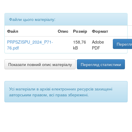
Файли цього матеріалу:
Файл
Опис
Розмір
Формат
PRPSZISPU_2024_P71-
158,76
Adobe
Перегля
76.pdf
kB
PDF
Показати повний опис матеріалу
Перегляд статистики
Усі матеріали в архіві електронних ресурсів захищені
авторським правом, всі права збережені.