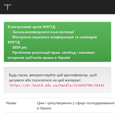
Skip
navigation
Електронний архів КНУТД
Загальноуніверситетські колекції
Матеріали наукових конференцій та семінарів
КНУТД
2024 рік
Проблеми реалізації прав, свобод і законних
інтересів суб'єктів права в Україні
Будь ласка, використовуйте цей ідентифікатор, щоб
цитувати або посилатися на цей матеріал:
https://er.knutd.edu.ua/handle/123456789/28342
Назва:
Ціни і ціноутворення у сфері господарювання
в Україні