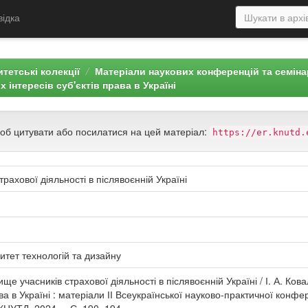
відка
тетські колекції
Матеріали наукових конференцій та семін
 інтересів суб'єктів права в Україні
щоб цитувати або посилатися на цей матеріал:
https://er.knutd.
рахової діяльності в післявоєнній Україні
итет технологій та дизайну
ще учасників страхової діяльності в післявоєнній Україні / І. А. Ков
ва в Україні : матеріали ІІ Всеукраїнської науково-практичної конфере