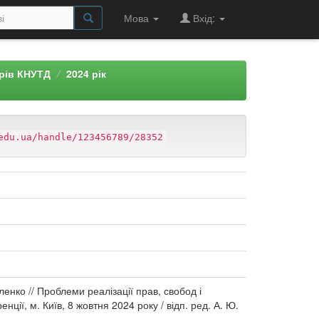
Мова
Вхід:
арів КНУТД
2024 рік
edu.ua/handle/123456789/28352
аленко // Проблеми реалізації прав, свобод і
нції, м. Київ, 8 жовтня 2024 року / відп. ред. А. Ю.