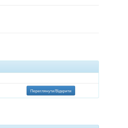
Переглянути/Відкрити