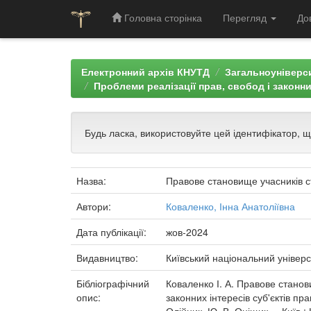
Головна сторінка
Перегляд
До
Skip
navigation
Електронний архів КНУТД
Загальноуніверси
Проблеми реалізації прав, свобод і законних
Будь ласка, використовуйте цей ідентифікатор, 
Назва:
Правове становище учасників ст
Автори:
Коваленко, Інна Анатоліївна
Дата публікації:
жов-2024
Видавництво:
Київський національний універс
Бібліографічний
Коваленко І. А. Правове станови
опис:
законних інтересів суб'єктів пра