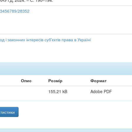
 КНУТД, 2024. – С. 190–194.
123456789/28352
д і законних інтересів суб'єктів права в Україні
Опис
Розмір
Формат
155,21 kB
Adobe PDF
тистики