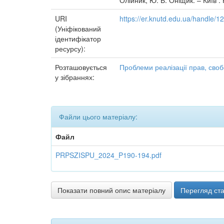
Олійник, Ю. В. Оніщик. – Київ :
URI
https://er.knutd.edu.ua/handle/
(Уніфікований
ідентифікатор
ресурсу):
Розташовується
Проблеми реалізації прав, свобо
у зібраннях:
Файли цього матеріалу:
Файл
PRPSZISPU_2024_P190-194.pdf
Показати повний опис матеріалу
Перегляд ста