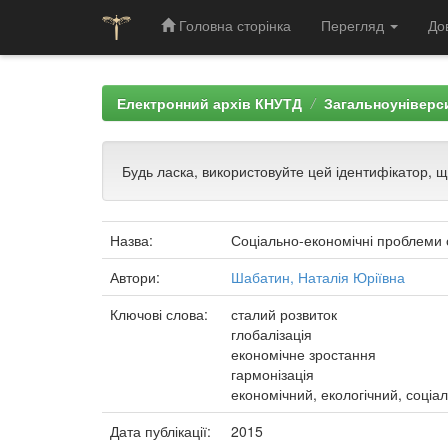
Головна сторінка
Перегляд
До
Skip
navigation
Електронний архів КНУТД
Загальноуніверси
Будь ласка, використовуйте цей ідентифікатор, 
Назва:
Соціально-економічні проблеми с
Автори:
Шабатин, Наталія Юріївна
Ключові слова:
сталий розвиток
глобалізація
економічне зростання
гармонізація
економічний, екологічний, соціа
Дата публікації:
2015