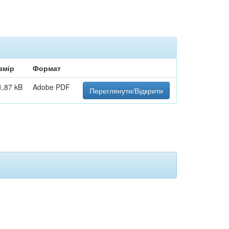
змір
Формат
1,87 kB
Adobe PDF
Переглянути/Відкрити