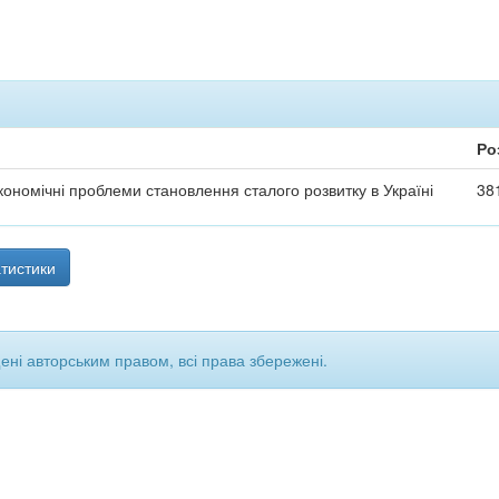
Ро
ономічні проблеми становлення сталого розвитку в Україні
38
тистики
щені авторським правом, всі права збережені.