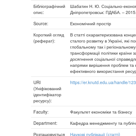
Бібліографічний
Шабатин Н. Ю. Соціально-економіч
опис:
Дніпропетровськ: ПДАБА. – 2015.
Source:
Економічний простір
Короткий огляд
В статті охарактеризована конце
(реферат):
сталого розвитку в Україні, які 
глобальному так і регіональному
трансформації політики країни з
досягнення соціальної справедли
напрями вирішення проблем та на
ефективного використання ресур
URI
https://er.knutd.edu.ua/handle/1
(Уніфікований
ідентифікатор
ресурсу):
Faculty:
Факультет економіки та бізнесу
Department:
Кафедра менеджменту та публіч
Розташовується
Наукові публікації (статті)