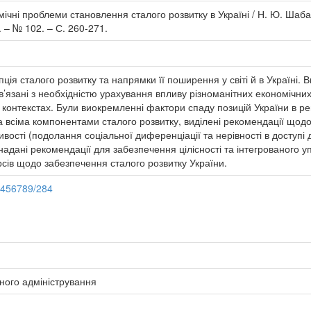
ні проблеми становлення сталого розвитку в Україні / Н. Ю. Шабатин
 – № 102. – С. 260-271.
пція сталого розвитку та напрямки її поширення у світі й в Україні
пов’язані з необхідністю урахування впливу різноманітних економічних
 контекстах. Були виокремленні фактори спаду позицій України в ре
а всіма компонентами сталого розвитку, виділені рекомендації щодо
вості (подолання соціальної диференціації та нерівності в доступі
дані рекомендації для забезпечення цілісності та інтегрованого уп
сів щодо забезпечення сталого розвитку України.
23456789/284
ного адміністрування