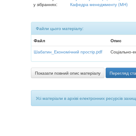
у зібраннях:
Кафедра менеджменту (МН)
Файли цього матеріалу:
Файл
Опис
Шабатин_Економічний простір.pdf
Соціально-ек
Показати повний опис матеріалу
Перегляд ста
Усі матеріали в архіві електронних ресурсів захи