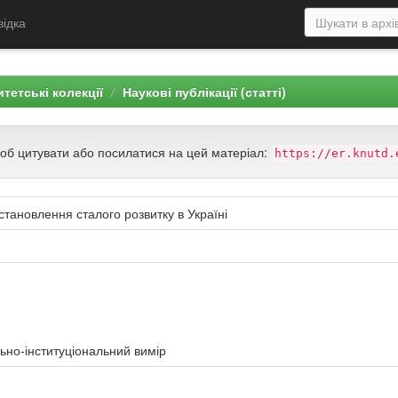
відка
тетські колекції
Наукові публікації (статті)
щоб цитувати або посилатися на цей матеріал:
https://er.knutd.
тановлення сталого розвитку в Україні
льно-інституціональний вимір