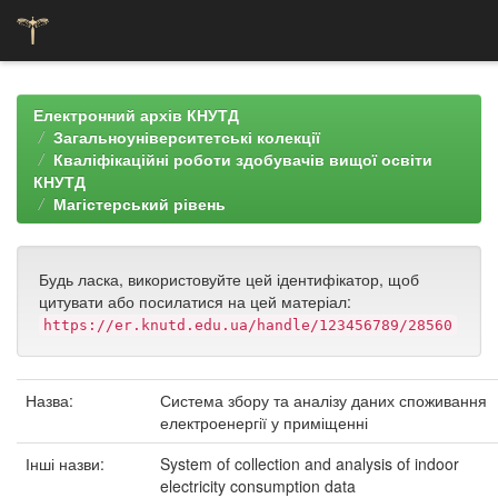
Skip
navigation
Електронний архів КНУТД
Загальноуніверситетські колекції
Кваліфікаційні роботи здобувачів вищої освіти
КНУТД
Магістерський рівень
Будь ласка, використовуйте цей ідентифікатор, щоб
цитувати або посилатися на цей матеріал:
https://er.knutd.edu.ua/handle/123456789/28560
Назва:
Система збору та аналізу даних споживання
електроенергії у приміщенні
Інші назви:
System of collection and analysis of indoor
electricity consumption data