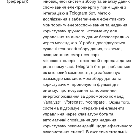
(реферат):
інноваційної системи збору та аналізу даних
споживання електроенергії у приміщенні з
інтеграцією в Telegram бот. Метою
дослідження є забезпечення ефективного
моніторингу енергоспоживання та надання
користувачу зручного інструменту для
управління та аналізу даних безпосередньо
через месенджер. У роботі досліджуються
сучасні технології збору даних, зокрема,
використання смарт-сенсорів,
мікроконтролерів і технологій передачі даних 
реальному часі. Telegram бот розробляється
як ключовий компонент, що забезпечує
взаємодію між системою збору даних та
користувачем, пропонуючи функції для
аналізу, прогнозування та порівняння
енергоспоживання за допомогою команд
“/analyze”, “/forecast”, “/compare”. Окрім того,
система підтримує інтерактивні елементи
управління через клавіатуру бота та
автоматичні сповіщення для надання
користувачу рекомендацій щодо ефективного
використання енергії. В експериментальній