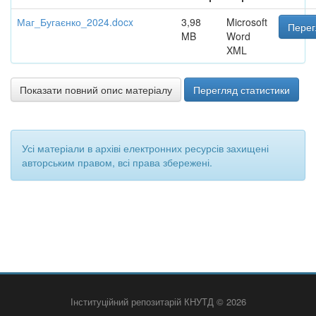
Маг_Бугаєнко_2024.docx
3,98
Microsoft
Перег
MB
Word
XML
Показати повний опис матеріалу
Перегляд статистики
Усі матеріали в архіві електронних ресурсів захищені
авторським правом, всі права збережені.
Інституційний репозитарій КНУТД © 2026