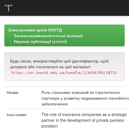
Skip
navigation
Електронний архів КНУТД
Загальноуніверситетські колекції
Наукові публікації (статті)
Будь ласка, використовуйте цей ідентифікатор, щоб
цитувати або посилатися на цей матеріал:
https://er.knutd.edu.ua/handle/123456789/28752
Назва:
Роль страхових компаній як стратегічного
партнера у розвитку недержавного пенсійног
забезпечення
Інші назви:
The role of insurance companies as a strategic
partner in the development of private pension
provision