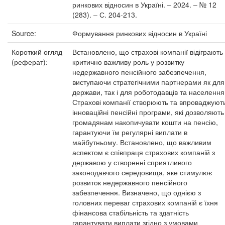
ринкових відносин в Україні. – 2024. – № 12
(283). – С. 204-213.
Source:
Формування ринкових відносин в Україні
Короткий огляд
Встановлено, що страхові компанії відіграють
(реферат):
критично важливу роль у розвитку
недержавного пенсійного забезпечення,
виступаючи стратегічними партнерами як для
держави, так і для роботодавців та населення
Страхові компанії створюють та впроваджуют
інноваційні пенсійні програми, які дозволяють
громадянам накопичувати кошти на пенсію,
гарантуючи їм регулярні виплати в
майбутньому. Встановлено, що важливим
аспектом є співпраця страхових компаній з
державою у створенні сприятливого
законодавчого середовища, яке стимулює
розвиток недержавного пенсійного
забезпечення. Визначено, що однією з
головних переваг страхових компаній є їхня
фінансова стабільність та здатність
гарантувати виплати згідно з умовами