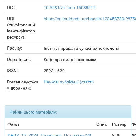
DOI:
10.5281/zenodo.15039512
URI
https://er.knutd.edu.ua/handle/123456789/2875
(Уніфікований
ідентифікатор
ресурсу):
Faculty:
Інститут права та сучасних технологій
Department:
Кафедра смарт-економіки
ISSN:
2522-1620
Розташовується
Наукові публікації (статті)
у зібраннях:
Файли цього матеріалу:
Файл
Опис
Розмір
Ф
ФРВУ_12_2024_Пузирьова_Покальчук.pdf
9,38
A