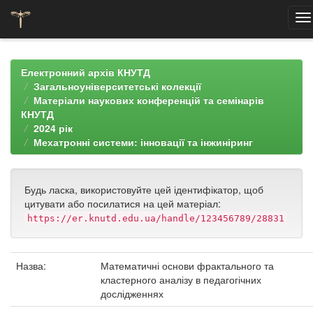
Skip
navigation
Електронний архів КНУТД
Загальноуніверситетські колекції
Матеріали наукових конференцій та семінарів
КНУТД
2024 рік
Мехатронні системи: інновації та інжиніринг
Будь ласка, використовуйте цей ідентифікатор, щоб
цитувати або посилатися на цей матеріал:
https://er.knutd.edu.ua/handle/123456789/28831
Назва:
Математичні основи фрактального та
кластерного аналізу в педагогічних
дослідженнях