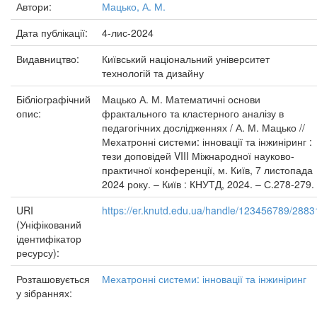
Автори:
Мацько, А. М.
Дата публікації:
4-лис-2024
Видавництво:
Київський національний університет
технологій та дизайну
Бібліографічний
Мацько А. М. Математичні основи
опис:
фрактального та кластерного аналізу в
педагогічних дослідженнях / А. М. Мацько //
Мехатронні системи: інновації та інжиніринг :
тези доповідей VIII Міжнародної науково-
практичної конференції, м. Київ, 7 листопада
2024 року. – Київ : КНУТД, 2024. – С.278-279.
URI
https://er.knutd.edu.ua/handle/123456789/2883
(Уніфікований
ідентифікатор
ресурсу):
Розташовується
Мехатронні системи: інновації та інжиніринг
у зібраннях: