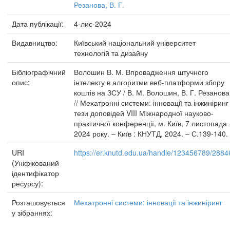
Резанова, В. Г.
Дата публікації:
4-лис-2024
Видавництво:
Київський національний університет
технологій та дизайну
Бібліографічний
Волошин В. М. Впровадження штучного
опис:
інтелекту в алгоритми веб-платформи збору
коштів на ЗСУ / В. М. Волошин, В. Г. Резанова
// Мехатронні системи: інновації та інжиніринг 
тези доповідей VIII Міжнародної науково-
практичної конференції, м. Київ, 7 листопада
2024 року. – Київ : КНУТД, 2024. – С.139-140.
URI
https://er.knutd.edu.ua/handle/123456789/2884
(Уніфікований
ідентифікатор
ресурсу):
Розташовується
Мехатронні системи: інновації та інжиніринг
у зібраннях: