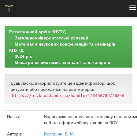
Skip
navigation
Електронний архів КНУТД
Загальноуніверситетські колекції
Матеріали наукових конференцій та семінарів
КНУТД
2024 рік
Мехатронні системи: інновації та інжиніринг
Будь ласка, використовуйте цей ідентифікатор, щоб
цитувати або посилатися на цей матеріал:
https://er.knutd.edu.ua/handle/123456789/28846
Назва:
Впровадження штучного інтелекту в алгоритм
веб-платформи збору коштів на ЗСУ
Автори:
Волошин, В. М.