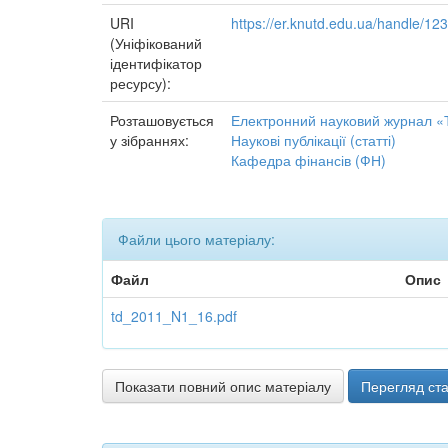
URI
https://er.knutd.edu.ua/handle/1
(Уніфікований
ідентифікатор
ресурсу):
Розташовується
Електронний науковий журнал «Т
у зібраннях:
Наукові публікації (статті)
Кафедра фінансів (ФН)
Файли цього матеріалу:
Файл
Опис
td_2011_N1_16.pdf
Показати повний опис матеріалу
Перегляд ста