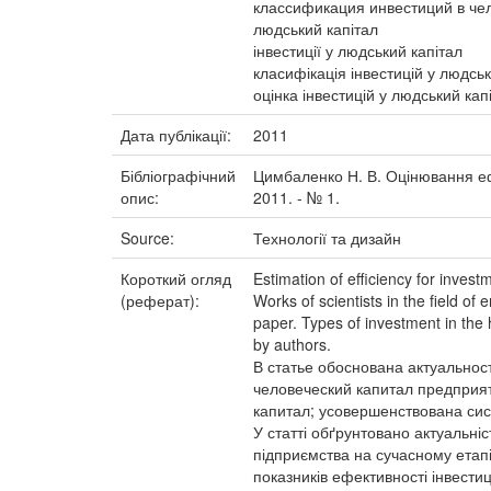
классификация инвестиций в че
людський капітал
інвестиції у людський капітал
класифікація інвестицій у людськ
оцінка інвестицій у людський кап
Дата публікації:
2011
Бібліографічний
Цимбаленко Н. В. Оцінювання ефек
опис:
2011. - № 1.
Source:
Технології та дизайн
Короткий огляд
Estimation of efficiency for inves
(реферат):
Works of scientists in the field 
paper. Types of investment in the
by authors.
В статье обоснована актуально
человеческий капитал предприя
капитал; усовершенствована си
У статті обґрунтовано актуальні
підприємства на сучасному етапі
показників ефективності інвестиц