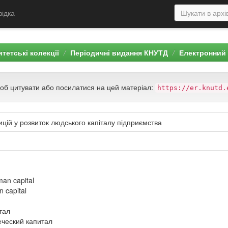
відка
тетські колекції
Періодичні видання КНУТД
Електронний 
щоб цитувати або посилатися на цей матеріал:
https://er.knutd.
цій у розвиток людського капіталу підприємства
man capital
n capital
тал
еческий капитал