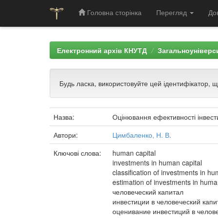
Головна сторінка
Перегляд
До
Skip
navigation
Електронний архів КНУТД
Загальноуніверси
Будь ласка, використовуйте цей ідентифікатор, 
Назва:
Оцінювання ефективності інвести
Автори:
Цимбаленко, Н. В.
Ключові слова:
human capital
investments in human capital
classification of investments in hu
estimation of investments in huma
человеческий капитал
инвестиции в человеческий капи
оценивание инвестиций в челов