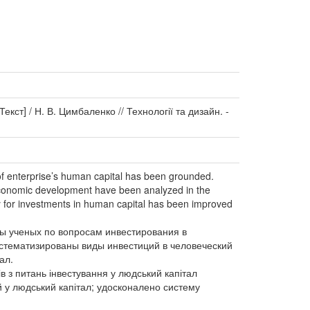
кст] / Н. В. Цимбаленко // Технології та дизайн. -
 of enterprise’s human capital has been grounded.
ioeconomic development have been analyzed in the
cy for investments in human capital has been improved
ты ученых по вопросам инвестирования в
стематизированы виды инвестиций в человеческий
ал.
в з питань інвестування у людський капітал
й у людський капітал; удосконалено систему