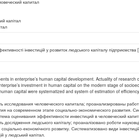
ловеческий капитал
ий капітал
італ
тивності інвестицій у розвиток людського капіталу підприємства [Те
tments in enterprise’s human capital development. Actuality of research
of enterprise’s investment in human capital on the modern stage of soc
 human capital were systematized and system of estimation of efficien
сть исследования человеческого капитала; проанализированы рабо
тия на современном этапе социально-экономического развития. Си
стема оценивания эффективности инвестиций в человеческий капит
сть дослідження людського капіталу; проаналізовано роботи науковці
 соціально-економічного розвитку. Систематизовано види інвестиці
ій у людський капітал.