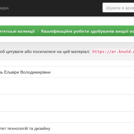
відка
тетські колекції
Кваліфікаційні роботи здобувачів вищої о
щоб цитувати або посилатися на цей матеріал:
https://er.knutd.
оль Ельвіри Володимирівни
тет технологій та дизайну