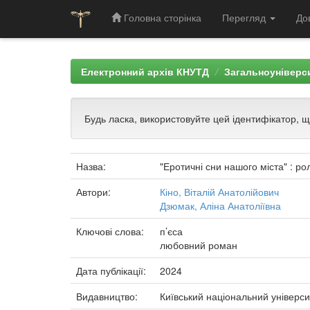
Головна сторінка
Перегляд
До
Skip
navigation
Електронний архів КНУТД
Загальноуніверси
Будь ласка, використовуйте цей ідентифікатор, 
Назва:
"Еротичні сни нашого міста" : р
Автори:
Кіно, Віталій Анатолійович
Дзюмак, Аліна Анатоліївна
Ключові слова:
п’єса
любовний роман
Дата публікації:
2024
Видавництво:
Київський національний універси