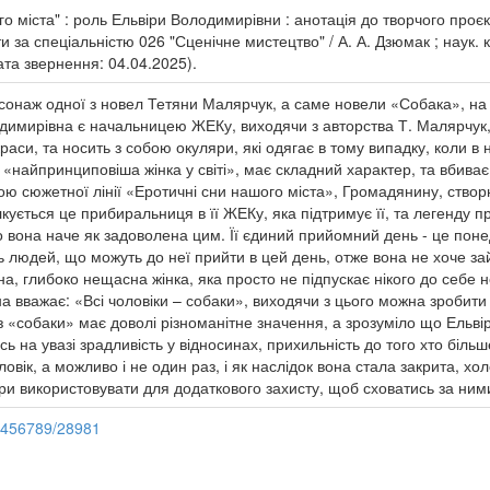
го міста" : роль Ельвіри Володимирівни : анотація до творчого проє
 за спеціальністю 026 "Сценічне мистецтво" / А. А. Дзюмак ; наук. ке
ата звернення: 04.04.2025).
онаж одної з новел Тетяни Малярчук, а саме новели «Собака», на ос
димирівна є начальницею ЖЕКу, виходячи з авторства Т. Малярчук, 
краси, та носить з собою окуляри, які одягає в тому випадку, коли в 
 «найпринциповіша жінка у світі», має складний характер, та вбива
 сюжетної лінії «Еротичні сни нашого міста», Громадянину, створює
кується це прибиральниця в її ЖЕКу, яка підтримує її, та легенду п
вона наче як задоволена цим. Її єдиний прийомний день - це понед
ть людей, що можуть до неї прийти в цей день, отже вона не хоче за
на, глибоко нещасна жінка, яка просто не підпускає нікого до себ
она вважає: «Всі чоловіки – собаки», виходячи з цього можна зробити
 «собаки» має доволі різноманітне значення, а зрозуміло що Ельві
ь на увазі зрадливість у відносинах, прихильність до того хто біл
ловік, а можливо і не один раз, і як наслідок вона стала закрита, х
ри використовувати для додаткового захисту, щоб сховатись за ним
23456789/28981