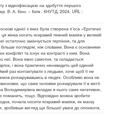
кту з відеофіксацією на здобуття першого
р. В. А. Кіно. – Київ : КНУТД, 2024. URL :
нові однієї з яких була створена п’єса «Еротичні
ця жінка носить яскравий темний макіяж у великій
неї остаточно закінчується терпіння, та для
є більше поглядом, ніж словами. Вона є основними
 конфлікт та існує на контрасті з ним. Вона
ро неї. Вона явно самотня, та складається
ілок, і вона практично ненавидить цей єдиний
йвий раз контактувати з людьми, хоче щоб її не
е немов розчарувавшись в людях. Особливо вона не
 висновки, що саме чоловіки розчарували її в житті
ра Володимирівна вкладає в нього саме негативне,
ьше поманить, тощо. Відповідно можна зробити
олодна, почала носити яскравий макіяж, як маску
и, зробивши вигляд ще більшої уваги до опонента.