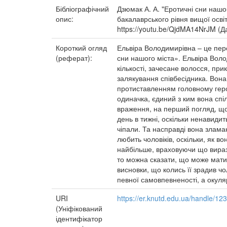
Бібліографічний
Дзюмак А. А. "Еротичні сни нашо
опис:
бакалаврського рівня вищої освіти
https://youtu.be/QjdMA14NrJM (Д
Короткий огляд
Ельвіра Володимирівна – це перс
(реферат):
сни нашого міста». Ельвіра Воло
кількості, зачесане волосся, при
залякування співбесідника. Вона
протиставленням головному герою
одиначка, єдиний з ким вона спіл
враження, на перший погляд, що 
день в тижні, оскільки ненавиди
чіпали. Та насправді вона злама
любить чоловіків, оскільки, як в
найбільше, враховуючи що вираз
то можна сказати, що може матис
висновки, що колись її зрадив чо
певної самовпевненості, а окуля
URI
https://er.knutd.edu.ua/handle/1
(Уніфікований
ідентифікатор