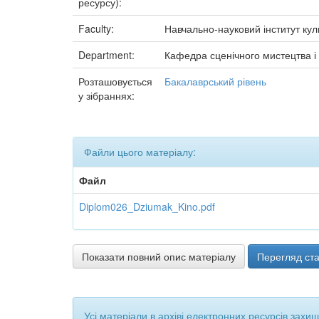
ресурсу):
Faculty:
Навчально-науковий інститут куль
Department:
Кафедра сценічного мистецтва і
Розташовується
Бакалаврський рівень
у зібраннях:
Файли цього матеріалу:
Файл
Diplom026_Dziumak_Kino.pdf
Показати повний опис матеріалу
Перегляд ста
Усі матеріали в архіві електронних ресурсів захи