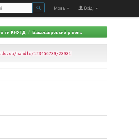
Мова
Вхід:
світи КНУТД
Бакалаврський рівень
edu.ua/handle/123456789/28981