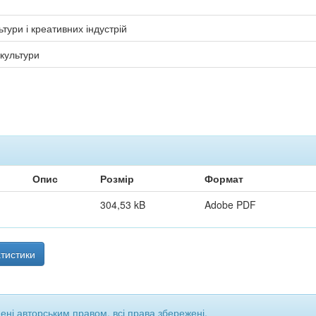
тури і креативних індустрій
 культури
Опис
Розмір
Формат
304,53 kB
Adobe PDF
тистики
щені авторським правом, всі права збережені.