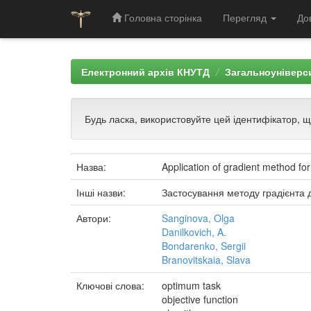
Головна сторінка
Перегляд
До
Skip
navigation
Електронний архів КНУТД
Загальноуніверси
Будь ласка, використовуйте цей ідентифікатор, 
Назва:
Application of gradient method for
Інші назви:
Застосування методу градієнта д
Автори:
Sanginova, Olga
Danilkovich, A.
Bondarenko, Sergii
Branovitskaia, Slava
Ключові слова:
optimum task
objective function