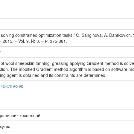
 solving constrained optimization tasks / O. Sanginova, A. Danilkovich,
2015. – Vol. 9, № 3. – Р. 375-381.
y
 of wool sheepskin tanning–greasing applying Gradient method is solved.
nction. The modified Gradient method algorithm is based on software mo
ng agent is obtained and its constraints are determined.
23456789/290
цевтичних технологій
 хутра