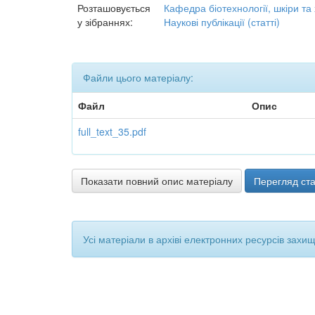
Розташовується
Кафедра біотехнології, шкіри та
у зібраннях:
Наукові публікації (статті)
Файли цього матеріалу:
Файл
Опис
full_text_35.pdf
Показати повний опис матеріалу
Перегляд ста
Усі матеріали в архіві електронних ресурсів захи