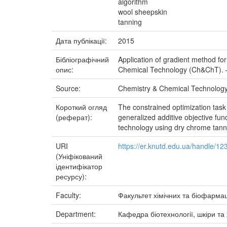
algorithm
wool sheepskin
tanning
Дата публікації:
2015
Бібліографічний
Application of gradient method for
опис:
Chemical Technology (Ch&ChT). – 
Source:
Chemistry & Chemical Technolog
Короткий огляд
The constrained optimization task
(реферат):
generalized additive objective fu
technology using dry chrome tanni
URI
https://er.knutd.edu.ua/handle/1
(Уніфікований
ідентифікатор
ресурсу):
Faculty:
Факультет хімічних та біофарма
Department:
Кафедра біотехнології, шкіри та