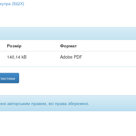
 хутра (БШХ)
Розмір
Формат
140,14 kB
Adobe PDF
тистики
щені авторським правом, всі права збережені.