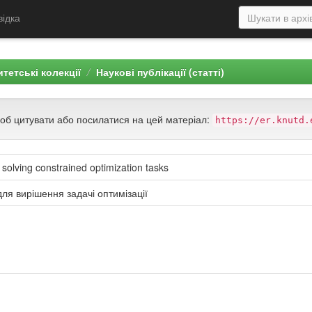
відка
тетські колекції
Наукові публікації (статті)
щоб цитувати або посилатися на цей матеріал:
https://er.knutd.
 solving constrained optimization tasks
ля вирішення задачі оптимізації