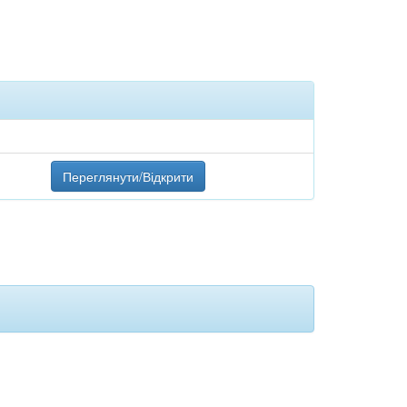
Переглянути/Відкрити