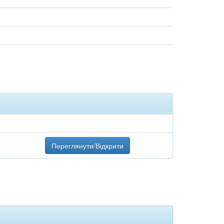
Переглянути/Відкрити