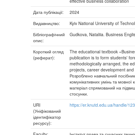
effective business collaboration
Дата публікації:
2024
Видавництво:
Kyiv National University of Techn
Бібліографічний
Gudkova, Nataliia. Business Englis
опис:
Короткий огляд
The educational textbook «Busine
(реферат):
publication is to form students' f
methodologically arranged, the edu
projects, career development and 
Розроблено навчальний посібник
комунікативних умінь та мовної 
матеріал спрямований на підвище
стосунки.
URI
https://er.knutd.edu.ua/handle/1
(Уніфікований
ідентифікатор
ресурсу):
Faculty:
Інститут права та сучасних техно