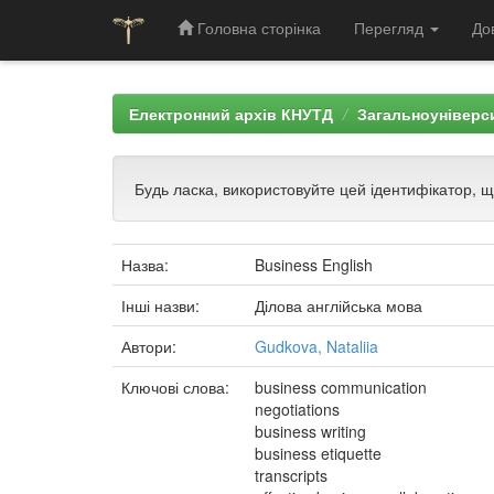
Головна сторінка
Перегляд
До
Skip
navigation
Електронний архів КНУТД
Загальноуніверси
Будь ласка, використовуйте цей ідентифікатор, 
Назва:
Business English
Інші назви:
Ділова англійська мова
Автори:
Gudkova, Nataliia
Ключові слова:
business communication
negotiations
business writing
business etiquette
transcripts