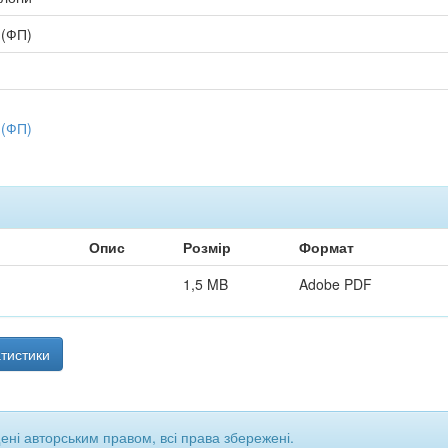
 (ФП)
 (ФП)
Опис
Розмір
Формат
1,5 MB
Adobe PDF
тистики
щені авторським правом, всі права збережені.