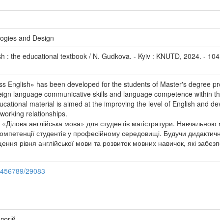
ologies and Design
h : the educational textbook / N. Gudkova. - Kyiv : KNUTD, 2024. - 104
ss English» has been developed for the students of Master's degree p
oreign language communicative skills and language competence within th
cational material is aimed at the improving the level of English and de
working relationships.
 «Ділова англійська мова» для студентів магістратури. Навчальн
компетенції студентів у професійному середовищі. Будучи дидактич
ння рівня англійської мови та розвиток мовних навичок, які забезпе
23456789/29083
логій