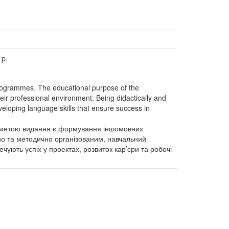
 p.
rogrammes. The educational purpose of the
eir professional environment. Being didactically and
veloping language skills that ensure success in
ою метою видання є формування іншомовних
но та методично організованим, навчальний
чують успіх у проектах, розвиток кар’єри та робочі