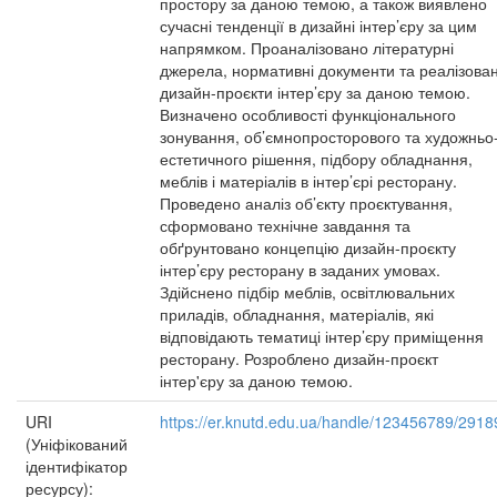
простору за даною темою, а також виявлено
сучасні тенденції в дизайні інтер’єру за цим
напрямком. Проаналізовано літературні
джерела, нормативні документи та реалізован
дизайн-проєкти інтер’єру за даною темою.
Визначено особливості функціонального
зонування, об’ємнопросторового та художньо
естетичного рішення, підбору обладнання,
меблів і матеріалів в інтер’єрі ресторану.
Проведено аналіз об’єкту проєктування,
сформовано технічне завдання та
обґрунтовано концепцію дизайн-проєкту
інтер’єру ресторану в заданих умовах.
Здійснено підбір меблів, освітлювальних
приладів, обладнання, матеріалів, які
відповідають тематиці інтер’єру приміщення
ресторану. Розроблено дизайн-проєкт
інтер'єру за даною темою.
URI
https://er.knutd.edu.ua/handle/123456789/2918
(Уніфікований
ідентифікатор
ресурсу):