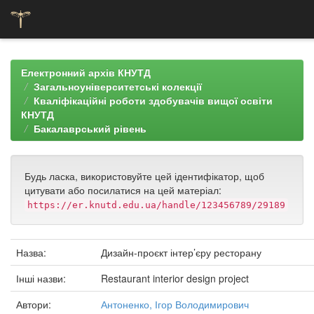
Skip
navigation
Електронний архів КНУТД
Загальноуніверситетські колекції
Кваліфікаційні роботи здобувачів вищої освіти
КНУТД
Бакалаврський рівень
Будь ласка, використовуйте цей ідентифікатор, щоб
цитувати або посилатися на цей матеріал:
https://er.knutd.edu.ua/handle/123456789/29189
Назва:
Дизайн-проєкт інтер’єру ресторану
Інші назви:
Restaurant interior design project
Автори:
Антоненко, Ігор Володимирович