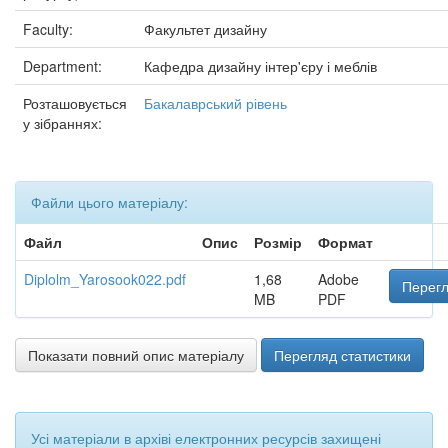
Faculty:
Факультет дизайну
Department:
Кафедра дизайну інтер'єру і меблів
Розташовується
Бакалаврський рівень
у зібраннях:
Файли цього матеріалу:
Файл
Опис
Розмір
Формат
Diplolm_Yarosook022.pdf
1,68
Adobe
Перегл
MB
PDF
Показати повний опис матеріалу
Перегляд статистики
Усі матеріали в архіві електронних ресурсів захищені