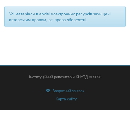
Усі матеріали в архіві електронних ресурсів захищені
авторським правом, всі права збережені.
Інституційний репозитарій КНУТД © 2026
Зворотний зв’язок
Карта сайту