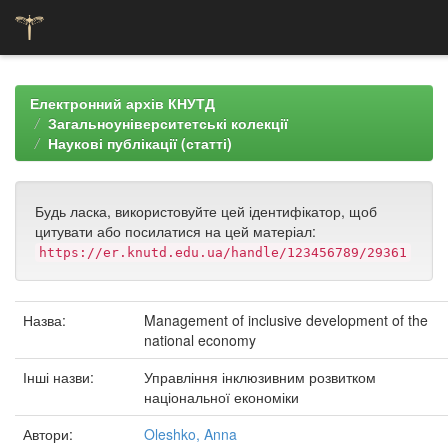
Skip
navigation
Електронний архів КНУТД
Загальноуніверситетські колекції
Наукові публікації (статті)
Будь ласка, використовуйте цей ідентифікатор, щоб
цитувати або посилатися на цей матеріал:
https://er.knutd.edu.ua/handle/123456789/29361
Назва:
Management of inclusive development of the
national economy
Інші назви:
Управління інклюзивним розвитком
національної економіки
Автори:
Oleshko, Anna