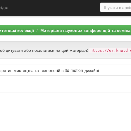
відка
тетські колекції
Матеріали наукових конференцій та семіна
щоб цитувати або посилатися на цей матеріал:
https://er.knutd.
еретин мистецтва та технологій в 3d motion-дизайні