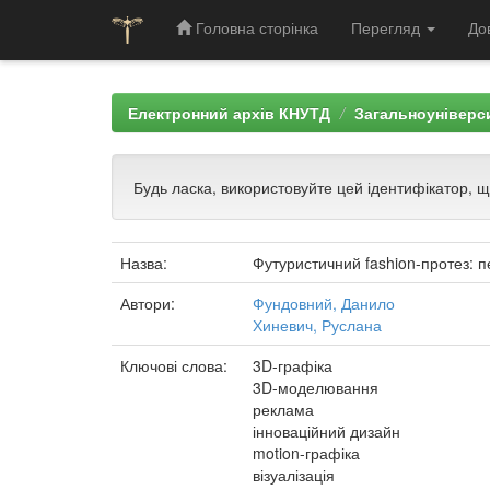
Головна сторінка
Перегляд
До
Skip
navigation
Електронний архів КНУТД
Загальноуніверси
Будь ласка, використовуйте цей ідентифікатор, 
Назва:
Футуристичний fashion-протез: п
Автори:
Фундовний, Данило
Хиневич, Руслана
Ключові слова:
3D-графіка
3D-моделювання
реклама
інноваційний дизайн
motion-графіка
візуалізація