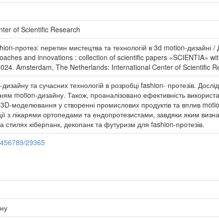
ter of Scientific Research
on-протез: перетин мистецтва та технологій в 3d motion-дизайні / Д
ches and innovations : collection of scientific papers «SCIENTIA» with
2024. Amsterdam, The Netherlands: International Center of Scientific R
-дизайну та сучасних технологій в розробці fashion- протезів. Дос
ням motion-дизайну. Також, проаналізовано ефективність використа
ль 3D-моделювання у створенні промислових продуктів та вплив moti
ції з лікарями ортопедами та ендопротезистами, завдяки яким визна
 стилях кіберпанк, декопанк та футуризм для fashion-протезів.
23456789/29365
йну