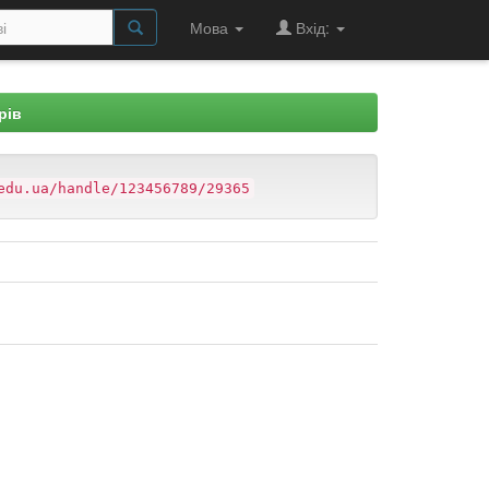
Мова
Вхід:
рів
edu.ua/handle/123456789/29365