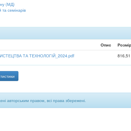
ну (МД)
 та семінарів
Опис
Розмі
СТЕЦТВА ТА ТЕХНОЛОГІЙ_2024.pdf
816,51
тистики
щені авторським правом, всі права збережені.