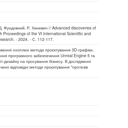
. Фундовний, Р. Хиневич // Advanced discoveries of
 Proceedings of the VI International Scientific and
esearch. - 2024. - С. 112-117.
лідження охоплює методи проєктування 3D-графіки,
ння програмного забезпечення Unreal Engine 5 та
on-дизайну на просування бізнесу. В дослідженні
чено відповідні методи проєктування "протезів