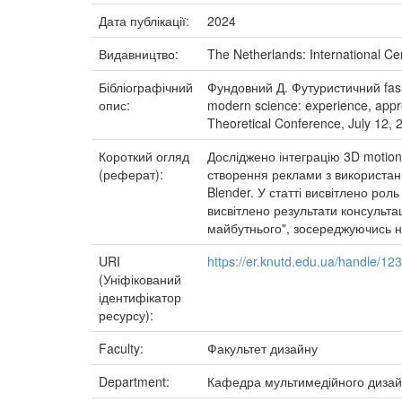
Дата публікації:
2024
Видавництво:
The Netherlands: International Cen
Бібліографічний
Фундовний Д. Футуристичний fashi
опис:
modern science: experience, approa
Theoretical Conference, July 12, 
Короткий огляд
Досліджено інтеграцію 3D motion
(реферат):
створення реклами з використан
Blender. У статті висвітлено ро
висвітлено результати консульта
майбутнього", зосереджуючись на
URI
https://er.knutd.edu.ua/handle/1
(Уніфікований
ідентифікатор
ресурсу):
Faculty:
Факультет дизайну
Department:
Кафедра мультимедійного диза