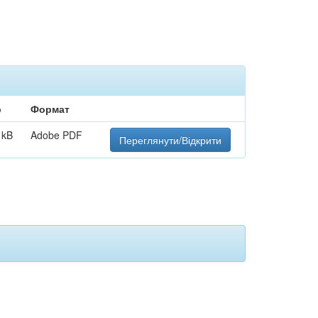
р
Формат
 kB
Adobe PDF
Переглянути/Відкрити