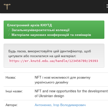
Skip
navigation
Електронний архів КНУТД
Загальноуніверситетські колекції
Матеріали наукових конференцій та семінарів
Будь ласка, використовуйте цей ідентифікатор, щоб
цитувати або посилатися на цей матеріал:
https://er.knutd.edu.ua/handle/123456789/29393
Назва:
NFT і нові можливості для розвитку
українського дизайну
Інші назви:
NFT and new opportunities for the development
of Ukrainian design
Автори:
Антоненко, Ігор Володимирович