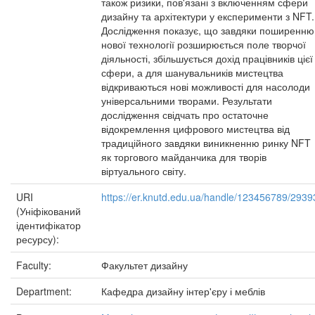
також ризики, пов'язані з включенням сфери
дизайну та архітектури у експерименти з NFT.
Дослідження показує, що завдяки поширенню
нової технології розширюється поле творчої
діяльності, збільшується дохід працівників цієї
сфери, а для шанувальників мистецтва
відкриваються нові можливості для насолоди
універсальними творами. Результати
дослідження свідчать про остаточне
відокремлення цифрового мистецтва від
традиційного завдяки виникненню ринку NFT
як торгового майданчика для творів
віртуального світу.
URI
https://er.knutd.edu.ua/handle/123456789/2939
(Уніфікований
ідентифікатор
ресурсу):
Faculty:
Факультет дизайну
Department:
Кафедра дизайну інтер'єру і меблів