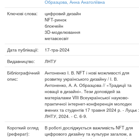
Образцова, Анна Анатоліївна
Ключові слова:
цифровий дизайн
NFT-ринок
блокчейн
3D-моделювання
метавсесвіт
Дата публікації:
17-тра-2024
Видавництво:
ЛНТУ
Бібліографічний
Антоненко І. В. NFT і нові можливості для
опис:
розвитку українського дизайну / І. В.
Антоненко, А. А. Образцова // «Традиції та
новації в дизайні». Тези доповідей за
матеріалами VIIІ Всеукраїнської науково-
практичної інтернет-конференція молодих
вчених та студентів 17 травня 2024 р. - Луцьк 
ЛНТУ, 2024. - С. 6-9.
Короткий огляд
В роботі досліджується важливість NFT для
(реферат):
цифрового дизайну та культури загалом, а