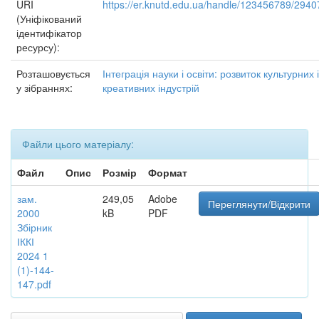
URI
https://er.knutd.edu.ua/handle/123456789/2940
(Уніфікований
ідентифікатор
ресурсу):
Розташовується
Інтеграція науки і освіти: розвиток культурних і
у зібраннях:
креативних індустрій
Файли цього матеріалу:
Файл
Опис
Розмір
Формат
зам.
249,05
Adobe
Переглянути/Відкрити
2000
kB
PDF
Збірник
ІККІ
2024 1
(1)-144-
147.pdf