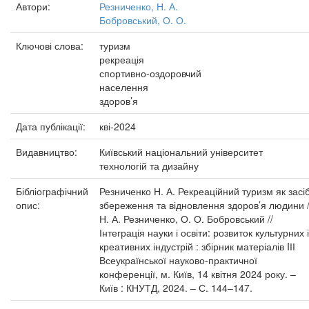
Автори:
Резниченко, Н. А.
Бобровський, О. О.
Ключові слова:
туризм
рекреація
спортивно-оздоровчий
населення
здоров’я
Дата публікації:
кві-2024
Видавництво:
Київський національний університет
технологій та дизайну
Бібліографічний
Резниченко Н. А. Рекреаційний туризм як засі
опис:
збереження та відновлення здоров’я людини 
Н. А. Резниченко, О. О. Бобровський //
Інтеграція науки і освіти: розвиток культурних і
креативних індустрій : збірник матеріалів IІІ
Всеукраїнської науково-практичної
конференції, м. Київ, 14 квітня 2024 року. –
Київ : КНУТД, 2024. – С. 144–147.