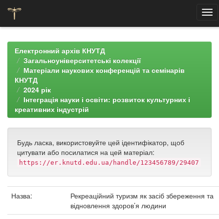
Skip
navigation
Електронний архів КНУТД
Загальноуніверситетські колекції
Матеріали наукових конференцій та семінарів
КНУТД
2024 рік
Інтеграція науки і освіти: розвиток культурних і
креативних індустрій
Будь ласка, використовуйте цей ідентифікатор, щоб
цитувати або посилатися на цей матеріал:
https://er.knutd.edu.ua/handle/123456789/29407
Назва:
Рекреаційний туризм як засіб збереження та
відновлення здоров’я людини