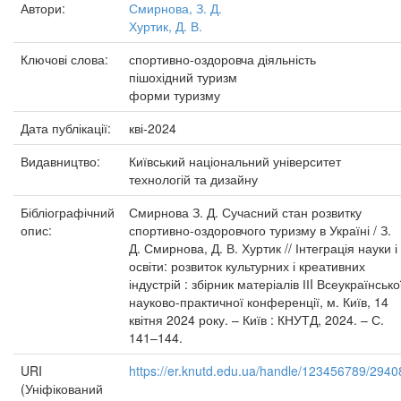
Автори:
Смирнова, З. Д.
Хуртик, Д. В.
Ключові слова:
спортивно-оздоровча діяльність
пішохідний туризм
форми туризму
Дата публікації:
кві-2024
Видавництво:
Київський національний університет
технологій та дизайну
Бібліографічний
Смирнова З. Д. Сучасний стан розвитку
опис:
спортивно-оздоровчого туризму в Україні / З.
Д. Смирнова, Д. В. Хуртик // Інтеграція науки і
освіти: розвиток культурних і креативних
індустрій : збірник матеріалів ІІI Всеукраїнсько
науково-практичної конференції, м. Київ, 14
квітня 2024 року. – Київ : КНУТД, 2024. – С.
141–144.
URI
https://er.knutd.edu.ua/handle/123456789/2940
(Уніфікований