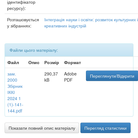
ідентифікатор
ресурсу):
Розташовується
Інтеграція науки і освіти: розвиток культурних і
у зібраннях:
креативних індустрій
Файли цього матеріалу:
Файл
Опис
Розмір
Формат
зам.
290,37
Adobe
Переглянути/Відкрити
2000
kB
PDF
Збірник
ІККІ
2024 1
(1)-141-
144.pdf
Показати повний опис матеріалу
Перегляд статистики