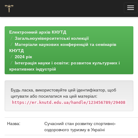
Skip
navigation
Електронний архів КНУТД
Загальноуніверситетські колекції
Матеріали наукових конференцій та семінарів
КНУТД
2024 рік
Інтеграція науки і освіти: розвиток культурних і
креативних індустрій
Будь ласка, використовуйте цей ідентифікатор, щоб
цитувати або посилатися на цей матеріал:
https://er.knutd.edu.ua/handle/123456789/29408
Назва:
Сучасний стан розвитку спортивно-
оздоровчого туризму в Україні