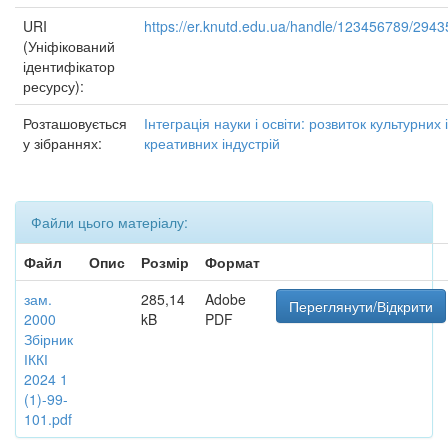
URI
https://er.knutd.edu.ua/handle/123456789/2943
(Уніфікований
ідентифікатор
ресурсу):
Розташовується
Інтеграція науки і освіти: розвиток культурних і
у зібраннях:
креативних індустрій
Файли цього матеріалу:
Файл
Опис
Розмір
Формат
зам.
285,14
Adobe
Переглянути/Відкрити
2000
kB
PDF
Збірник
ІККІ
2024 1
(1)-99-
101.pdf