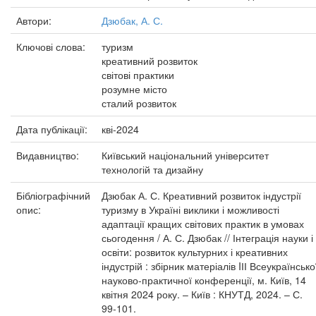
Автори:
Дзюбак, А. С.
Ключові слова:
туризм
креативний розвиток
світові практики
розумне місто
сталий розвиток
Дата публікації:
кві-2024
Видавництво:
Київський національний університет
технологій та дизайну
Бібліографічний
Дзюбак А. С. Креативний розвиток індустрії
опис:
туризму в Україні виклики і можливості
адаптації кращих світових практик в умовах
сьогодення / А. С. Дзюбак // Інтеграція науки і
освіти: розвиток культурних і креативних
індустрій : збірник матеріалів IІІ Всеукраїнсько
науково-практичної конференції, м. Київ, 14
квітня 2024 року. – Київ : КНУТД, 2024. – С.
99-101.