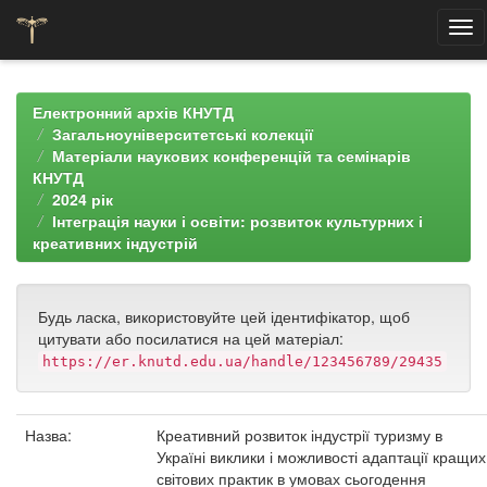
Skip
navigation
Електронний архів КНУТД
Загальноуніверситетські колекції
Матеріали наукових конференцій та семінарів
КНУТД
2024 рік
Інтеграція науки і освіти: розвиток культурних і
креативних індустрій
Будь ласка, використовуйте цей ідентифікатор, щоб
цитувати або посилатися на цей матеріал:
https://er.knutd.edu.ua/handle/123456789/29435
Назва:
Креативний розвиток індустрії туризму в
Україні виклики і можливості адаптації кращих
світових практик в умовах сьогодення