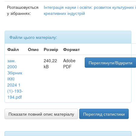
Розташовується
Інтеграція науки і освіти: розвиток культурних і
у зібраннях:
креативних індустрій
Файли цього матеріалу:
Файл
Опис
Розмір
Формат
зам.
240,22
Adobe
Переглянути/Відкрити
2000
kB
PDF
Збірник
ІККІ
2024 1
(1)-193-
194.pdf
Показати повний опис матеріалу
Перегляд статистики