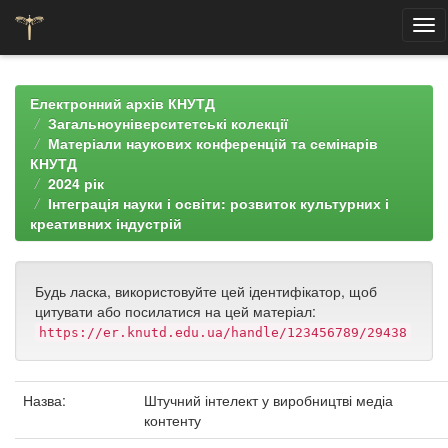
Skip
navigation
Електронний архів КНУТД
Загальноуніверситетські колекції
Матеріали наукових конференцій та семінарів
КНУТД
2024 рік
Інтеграція науки і освіти: розвиток культурних і
креативних індустрій
Будь ласка, використовуйте цей ідентифікатор, щоб
цитувати або посилатися на цей матеріал:
https://er.knutd.edu.ua/handle/123456789/29438
Назва:
Штучний інтелект у виробництві медіа
контенту