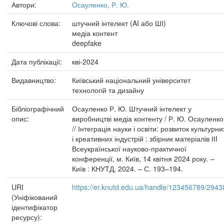
Автори:
Осауленко, Р. Ю.
Ключові слова:
штучний інтелект (AI або ШІ)
медіа контент
deepfake
Дата публікації:
кві-2024
Видавництво:
Київський національний університет
технологій та дизайну
Бібліографічний
Осауленко Р. Ю. Штучний інтелект у
опис:
виробництві медіа контенту / Р. Ю. Осауленко
// Інтеграція науки і освіти: розвиток культурни
і креативних індустрій : збірник матеріалів ІІI
Всеукраїнської науково-практичної
конференції, м. Київ, 14 квітня 2024 року. –
Київ : КНУТД, 2024. – С. 193–194.
URI
https://er.knutd.edu.ua/handle/123456789/2943
(Уніфікований
ідентифікатор
ресурсу):