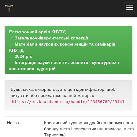
Skip
navigation
Електронний архів КНУТД
Загальноуніверситетські колекції
Матеріали наукових конференцій та семінарів
КНУТД
2024 рік
Інтеграція науки і освіти: розвиток культурних і
креативних індустрій
Будь ласка, використовуйте цей ідентифікатор, щоб
цитувати або посилатися на цей матеріал:
https://er.knutd.edu.ua/handle/123456789/29441
Назва:
Креативний туризм як драйвер формування
бренду міста і перспектив (на прикладі міста
Тернопіль)