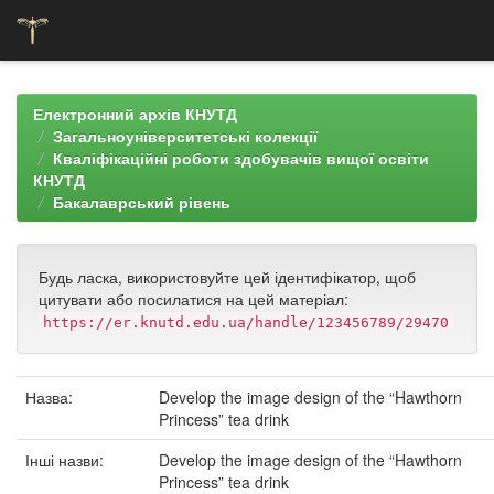
Skip
navigation
Електронний архів КНУТД
Загальноуніверситетські колекції
Кваліфікаційні роботи здобувачів вищої освіти
КНУТД
Бакалаврський рівень
Будь ласка, використовуйте цей ідентифікатор, щоб
цитувати або посилатися на цей матеріал:
https://er.knutd.edu.ua/handle/123456789/29470
Назва:
Develop the image design of the “Hawthorn
Princess” tea drink
Інші назви:
Develop the image design of the “Hawthorn
Princess” tea drink