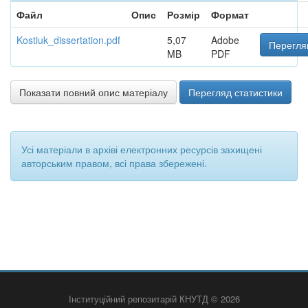
Файл
Опис
Розмір
Формат
Kostiuk_dissertation.pdf
5,07
Adobe
Перегля
MB
PDF
Показати повний опис матеріалу
Перегляд статистики
Усі матеріали в архіві електронних ресурсів захищені
авторським правом, всі права збережені.
Інституційний репозитарій КНУТД © 2026