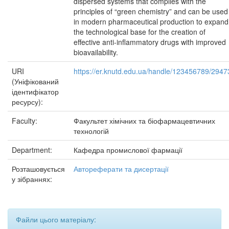
dispersed systems that complies with the
principles of “green chemistry” and can be used
in modern pharmaceutical production to expand
the technological base for the creation of
effective anti-inflammatory drugs with improved
bioavailability.
URI
https://er.knutd.edu.ua/handle/123456789/2947
(Уніфікований
ідентифікатор
ресурсу):
Faculty:
Факультет хімічних та біофармацевтичних
технологій
Department:
Кафедра промислової фармації
Розташовується
Автореферати та дисертації
у зібраннях:
Файли цього матеріалу: