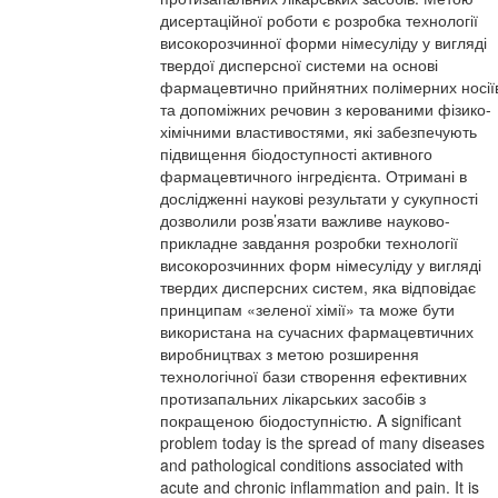
дисертаційної роботи є розробка технології
високорозчинної форми німесуліду у вигляді
твердої дисперсної системи на основі
фармацевтично прийнятних полімерних носії
та допоміжних речовин з керованими фізико-
хімічними властивостями, які забезпечують
підвищення біодоступності активного
фармацевтичного інгредієнта. Отримані в
дослідженні наукові результати у сукупності
дозволили розв’язати важливе науково-
прикладне завдання розробки технології
високорозчинних форм німесуліду у вигляді
твердих дисперсних систем, яка відповідає
принципам «зеленої хімії» та може бути
використана на сучасних фармацевтичних
виробництвах з метою розширення
технологічної бази створення ефективних
протизапальних лікарських засобів з
покращеною біодоступністю. A significant
problem today is the spread of many diseases
and pathological conditions associated with
acute and chronic inflammation and pain. It is