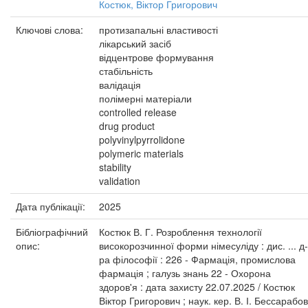
Костюк, Віктор Григорович
Ключові слова:
протизапальні властивості
лікарський засіб
відцентрове формування
стабільність
валідація
полімерні матеріали
controlled release
drug product
polyvinylpyrrolidone
polymeric materials
stability
validation
Дата публікації:
2025
Бібліографічний
Костюк В. Г. Розроблення технології
опис:
високорозчинної форми німесуліду : дис. ... д-
ра філософії : 226 - Фармація, промислова
фармація ; галузь знань 22 - Охорона
здоров'я : дата захисту 22.07.2025 / Костюк
Віктор Григорович ; наук. кер. В. І. Бессарабов