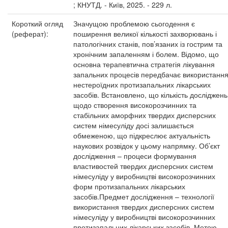
; КНУТД. - Київ, 2025. - 229 л.
Короткий огляд
Значущою проблемою сьогодення є
(реферат):
поширення великої кількості захворювань і
патологічних станів, пов’язаних із гострим та
хронічним запаленням і болем. Відомо, що
основна терапевтична стратегія лікування
запальних процесів передбачає використанн
нестероїдних протизапальних лікарських
засобів. Встановлено, що кількість досліджень
щодо створення високорозчинних та
стабільних аморфних твердих дисперсних
систем німесуліду досі залишається
обмеженою, що підкреслює актуальність
наукових розвідок у цьому напрямку. Об’єкт
дослідження – процеси формування
властивостей твердих дисперсних систем
німесуліду у виробництві високорозчинних
форм протизапальних лікарських
засобів.Предмет дослідження – технології
використання твердих дисперсних систем
німесуліду у виробництві високорозчинних
протизапальних лікарських засобів. Метою