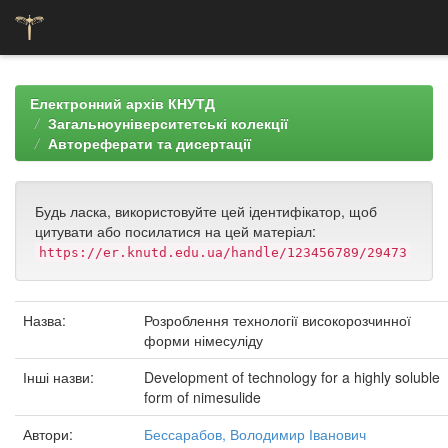
Skip
navigation
Електронний архів КНУТД
Загальноуніверситетські колекції
Автореферати та дисертації
Будь ласка, використовуйте цей ідентифікатор, щоб
цитувати або посилатися на цей матеріал:
https://er.knutd.edu.ua/handle/123456789/29473
Назва:
Розроблення технології високорозчинної
форми німесуліду
Інші назви:
Development of technology for a highly soluble
form of nimesulide
Автори:
Бессарабов, Володимир Іванович