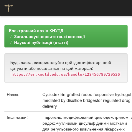
Skip
navigation
Електронний архів КНУТД
Загальноуніверситетські колекції
Наукові публікації (статті)
Будь ласка, використовуйте цей ідентифікатор, щоб
цитувати або посилатися на цей матеріал:
https://er.knutd.edu.ua/handle/123456789/29526
Назва:
Cyclodextrin-grafted redox-responsive hydrogel
mediated by disulfide bridgesfor regulated drug
delivery
Інші назви:
Гідрогель, модифікований циклодекстрином, 
редокс-чутливими дисульфідними містками
для регульованого вивільнення лікарських