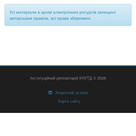
Усі матеріали в архіві електронних ресурсів захищені
авторським правом, всі права збережені.
Інституційний репозитарій КНУТД © 2026
Зворотний зв’язок
Карта сайту