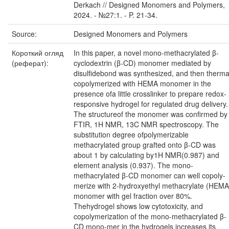
Derkach // Designed Monomers and Polymers,
2024. - №27:1. - P. 21-34.
Source:
Designed Monomers and Polymers
Короткий огляд
In this paper, a novel mono-methacrylated β-
(реферат):
cyclodextrin (β-CD) monomer mediated by
disulfidebond was synthesized, and then therma
copolymerized with HEMA monomer in the
presence ofa little crosslinker to prepare redox-
responsive hydrogel for regulated drug delivery.
The structureof the monomer was confirmed by
FTIR, 1H NMR, 13C NMR spectroscopy. The
substitution degree ofpolymerizable
methacrylated group grafted onto β-CD was
about 1 by calculating by1H NMR(0.987) and
element analysis (0.937). The mono-
methacrylated β-CD monomer can well copoly-
merize with 2-hydroxyethyl methacrylate (HEMA
monomer with gel fraction over 80%.
Thehydrogel shows low cytotoxicity, and
copolymerization of the mono-methacrylated β-
CD mono-mer in the hydrogels increases its