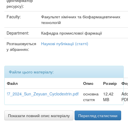
ідентифікатор
ресурсу):
Faculty:
Факультет хімічних та біофармацевтичних
технологій
Department:
Кафедра промислової фармації
Розташовується
Наукові публікації (статті)
у зібраннях:
Файли цього матеріалу:
Файл
Опис
Розмір
Фо
!7_2024_Sun_Zeyuan_Cyclodextrin.pdf
основна
12,42
Ad
стаття
MB
PD
Показати повний опис матеріалу
Перегляд статистики