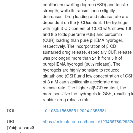
equilibrium swelling degree (ESD) and tensile
strength, while itstransmittance slightly
decreases. Drug loading and release rate are
dependent on the β-CDcontent. The hydrogel
with high β-CD content of 13.83 wt% shows 1.8
and 8.5 folds puerarin(PUE) and curcumin
(CUR) loading than pure pHEMA hydrogel,
respectively. The incorporation of β-CD
sustained drug release, especially CUR release
was prolonged more than 24 h from 5 h of
purepHEMA hydrogel (80% release). The
hydrogels are highly sensitive to reduced
glutathione (GSH),and low concentration of GS
of 3 mM can significantly accelerate drug
release rate. The higher ofβ-CD content, the
more sensitive the hydrogels to GSH, resulting i
rapider drug release rate.
DOI:
10.1080/15685551.2024.2358581
URI
https://er.knutd.edu.ua/handle/123456789/2952
(Уніфікований