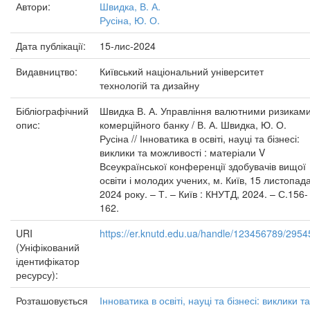
Автори:
Швидка, В. А.
Русіна, Ю. О.
Дата публікації:
15-лис-2024
Видавництво:
Київський національний університет
технологій та дизайну
Бібліографічний
Швидка В. А. Управління валютними ризикам
опис:
комерційного банку / В. А. Швидка, Ю. О.
Русіна // Інноватика в освіті, науці та бізнесі:
виклики та можливості : матеріали V
Всеукраїнської конференції здобувачів вищої
освіти і молодих учених, м. Київ, 15 листопад
2024 року. – Т. – Київ : КНУТД, 2024. – С.156-
162.
URI
https://er.knutd.edu.ua/handle/123456789/2954
(Уніфікований
ідентифікатор
ресурсу):
Розташовується
Інноватика в освіті, науці та бізнесі: виклики та