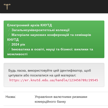
Skip
navigation
Електронний архів КНУТД
Загальноуніверситетські колекції
Матеріали наукових конференцій та семінарів
КНУТД
2024 рік
Інноватика в освіті, науці та бізнесі: виклики та
можливості
Будь ласка, використовуйте цей ідентифікатор, щоб
цитувати або посилатися на цей матеріал:
https://er.knutd.edu.ua/handle/123456789/29545
Назва:
Управління валютними ризиками
комерційного банку