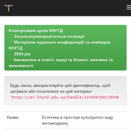
Skip
navigation
Електронний архів КНУТД
Загальноуніверситетські колекції
Матеріали наукових конференцій та семінарів
КНУТД
2024 рік
Інноватика в освіті, науці та бізнесі: виклики та
можливості
Будь ласка, використовуйте цей ідентифікатор, щоб
цитувати або посилатися на цей матеріал:
https://er.knutd.edu.ua/handle/123456789/29548
Назва:
Естетика в просторі культурного коду
метамодерну