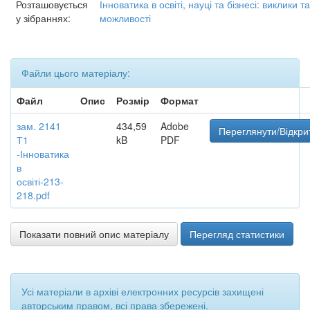
Розташовується
Інноватика в освіті, науці та бізнесі: виклики та
у зібраннях:
можливості
Файли цього матеріалу:
Файл
Опис
Розмір
Формат
зам. 2141
434,59
Adobe
Переглянути/Відкри
Т1
kB
PDF
-Інноватика
в
освіті-213-
218.pdf
Показати повний опис матеріалу
Перегляд статистики
Усі матеріали в архіві електронних ресурсів захищені
авторським правом, всі права збережені.