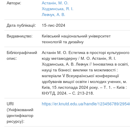
Автори:
Астанін, М. О.
Ходзинська, Я. І.
Левчук, А. В.
Дата публікації:
15-лис-2024
Видавництво:
Київський національний університет
технологій та дизайну
Бібліографічний
Астанін М. О. Естетика в просторі культурного
опис:
коду метамодерну / М. О. Астанін, Я. І.
Ходзинська, А. В. Левчук // Інноватика в освіті,
науці та бізнесі: виклики та можливості :
матеріали V Всеукраїнської конференції
здобувачів вищої освіти і молодих учених, м.
Київ, 15 листопада 2024 року. – Т. 1. – Київ :
КНУТД, 2024. – С. 213-218.
URI
https://er.knutd.edu.ua/handle/123456789/2954
(Уніфікований
ідентифікатор
ресурсу):