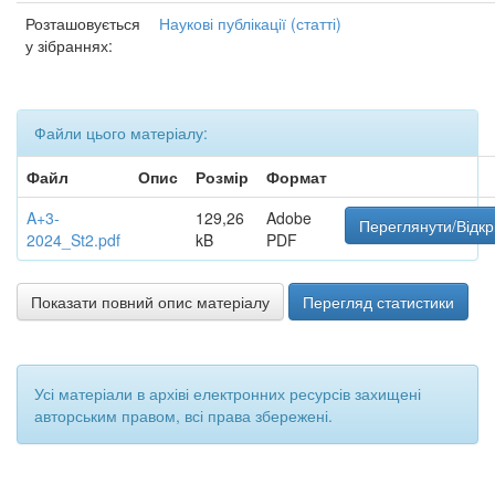
Розташовується
Наукові публікації (статті)
у зібраннях:
Файли цього матеріалу:
Файл
Опис
Розмір
Формат
A+3-
129,26
Adobe
Переглянути/Відкр
2024_St2.pdf
kB
PDF
Показати повний опис матеріалу
Перегляд статистики
Усі матеріали в архіві електронних ресурсів захищені
авторським правом, всі права збережені.