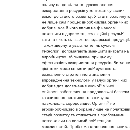
впливу на довкілля та вдосконалення
використання ресурсів у контексті сучасних
вимог до сталого розвитку. У статті розглянут
не лише сам процес виробництва органічних
добрив, але й його вплив на фінансові
показники підприємств, селекційні резульP
тати та якість сільськогосподарської продукції.
Також звернута увага на те, як сучасні
технології допомагають зменшити витрати на
виробництво, збільшуючи при цьому
ефективність використання ресурсів. Вивченн
цієї теми може сприяти роP зумінню та
визначенню стратегічного значення
впровадження технологій у галузі органічних
добрив для досягнення еконоP мічної
стійкості, забезпечення продовольчої безпеки
та зниження негативного впливу на
навколишнє середовище. ОрганічP не
агровиробництво в Україні лише на початкові
стадії розвитку та стикається з проблемами,
незважаючи на великий поP тенціал
можливостей. Проблема становлення виника