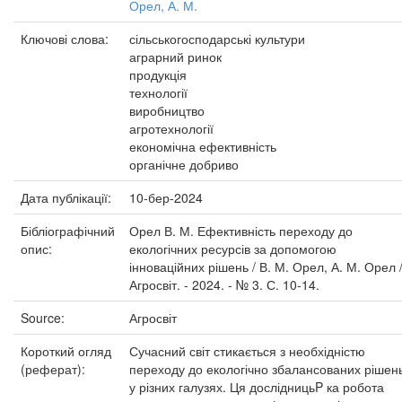
Орел, А. М.
Ключові слова:
сільськогосподарські культури
аграрний ринок
продукція
технології
виробництво
агротехнології
економічна ефективність
органічне добриво
Дата публікації:
10-бер-2024
Бібліографічний
Орел В. М. Ефективність переходу до
опис:
екологічних ресурсів за допомогою
інноваційних рішень / В. М. Орел, А. М. Орел /
Агросвіт. - 2024. - № 3. С. 10-14.
Source:
Агросвіт
Короткий огляд
Сучасний світ стикається з необхідністю
(реферат):
переходу до екологічно збалансованих рішен
у різних галузях. Ця дослідницьP ка робота