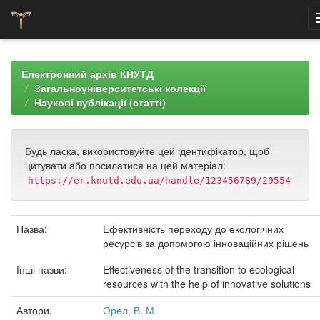
Skip
navigation
Електронний архів КНУТД
Загальноуніверситетські колекції
Наукові публікації (статті)
Будь ласка, використовуйте цей ідентифікатор, щоб
цитувати або посилатися на цей матеріал:
https://er.knutd.edu.ua/handle/123456789/29554
Назва:
Ефективність переходу до екологічних
ресурсів за допомогою інноваційних рішень
Інші назви:
Effectiveness of the transition to ecological
resources with the help of innovative solutions
Автори:
Орел, В. М.