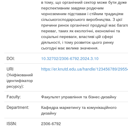
в тому, що органічний сектор може бути дуже
перспективним завдяки родючим
чорноземним підставам і стійким традиціям
сільськогосподарського виробництва. З цієї
причини ринок органічної продукції має багат
переваг, таких як екологічні, економічні та
соціальні переваги, властиві цій сфері
діяльності, і тому розвиток цього ринку
сьогодні має велике значення.
DOI:
10.32702/2306-6792.2024.3.10
URI
https://er.knutd.edu.ua/handle/123456789/2955
(Уніфікований
ідентифікатор
ресурсу):
Faculty:
Факультет управління та бізнес-дизайну
Department:
Кафедра маркетингу та комунікаційного
дизайну
ISSN:
2306-6792