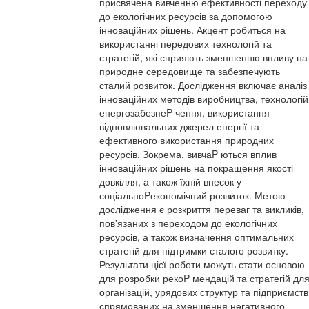
присвячена вивченню ефективності переходу
до екологічних ресурсів за допомогою
інноваційних рішень. Акцент робиться на
використанні передових технологій та
стратегій, які сприяють зменшенню впливу на
природне середовище та забезпечують
сталий розвиток. Дослідження включає аналіз
інноваційних методів виробництва, технологій
енергозабезпеP чення, використання
відновлювальних джерел енергії та
ефективного використання природних
ресурсів. Зокрема, вивчаP ються вплив
інноваційних рішень на покращення якості
довкілля, а також їхній внесок у
соціальноPекономічний розвиток. Метою
дослідження є розкриття переваг та викликів,
пов'язаних з переходом до екологічних
ресурсів, а також визначення оптимальних
стратегій для підтримки сталого розвитку.
Результати цієї роботи можуть стати основою
для розробки рекоP мендацій та стратегій дл
організацій, урядових структур та підприємств
спрямованих на зменшення негативного