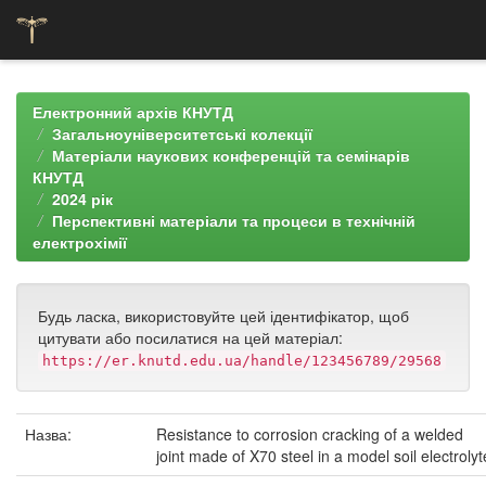
Skip
navigation
Електронний архів КНУТД
Загальноуніверситетські колекції
Матеріали наукових конференцій та семінарів
КНУТД
2024 рік
Перспективні матеріали та процеси в технічній
електрохімії
Будь ласка, використовуйте цей ідентифікатор, щоб
цитувати або посилатися на цей матеріал:
https://er.knutd.edu.ua/handle/123456789/29568
Назва:
Resistance to corrosion cracking of a welded
joint made of X70 steel in a model soil electrolyt