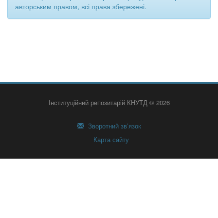
авторським правом, всі права збережені.
Інституційний репозитарій КНУТД © 2026
Зворотний зв’язок
Карта сайту