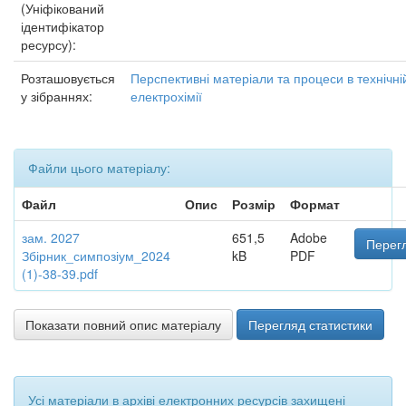
(Уніфікований
ідентифікатор
ресурсу):
Розташовується
Перспективні матеріали та процеси в технічні
у зібраннях:
електрохімії
Файли цього матеріалу:
Файл
Опис
Розмір
Формат
зам. 2027
651,5
Adobe
Перегл
Збірник_симпозіум_2024
kB
PDF
(1)-38-39.pdf
Показати повний опис матеріалу
Перегляд статистики
Усі матеріали в архіві електронних ресурсів захищені