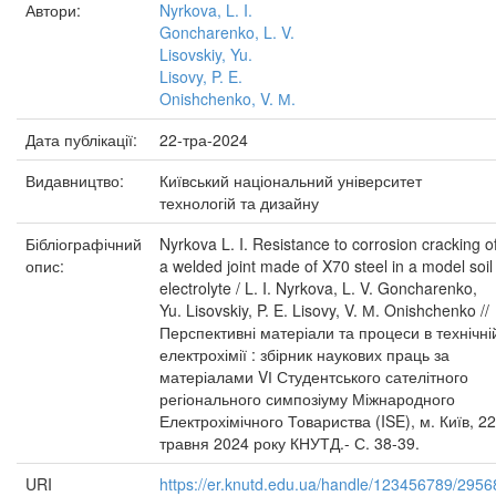
Автори:
Nyrkova, L. I.
Goncharenko, L. V.
Lisovskiy, Yu.
Lisovy, P. E.
Onishchenko, V. М.
Дата публікації:
22-тра-2024
Видавництво:
Київський національний університет
технологій та дизайну
Бібліографічний
Nyrkova L. I. Resistance to corrosion cracking o
опис:
a welded joint made of X70 steel in a model soil
electrolyte / L. I. Nyrkova, L. V. Goncharenko,
Yu. Lisovskiy, P. E. Lisovy, V. М. Onishchenko //
Перспективні матеріали та процеси в технічні
електрохімії : збірник наукових праць за
матеріалами VІ Студентського сателітного
регіонального симпозіуму Міжнародного
Електрохімічного Товариства (ISE), м. Київ, 22
травня 2024 року КНУТД.- С. 38-39.
URI
https://er.knutd.edu.ua/handle/123456789/2956