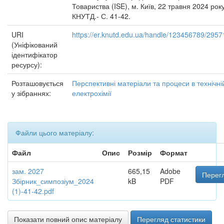
Товариства (ISE), м. Київ, 22 травня 2024 рок
КНУТД.- С. 41-42.
URI
https://er.knutd.edu.ua/handle/123456789/2957
(Уніфікований
ідентифікатор
ресурсу):
Розташовується
Перспективні матеріали та процеси в технічні
у зібраннях:
електрохімії
Файли цього матеріалу:
Файл
Опис
Розмір
Формат
зам. 2027
665,15
Adobe
Перегл
Збірник_симпозіум_2024
kB
PDF
(1)-41-42.pdf
Показати повний опис матеріалу
Перегляд статистики