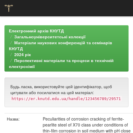
Skip
navigation
Електронний архів КНУТД
Загальноуніверситетські колекції
Матеріали наукових конференцій та семінарів
КНУТД
2024 рік
Перспективні матеріали та процеси в технічній
електрохімії
Будь ласка, використовуйте цей ідентифікатор, щоб
цитувати або посилатися на цей матеріал:
https://er.knutd.edu.ua/handle/123456789/29571
Назва:
Peculiarities of corrosion cracking of ferrite-
pearlite steel of X70 class under conditions of
thin-film corrosion in soil medium with pH close