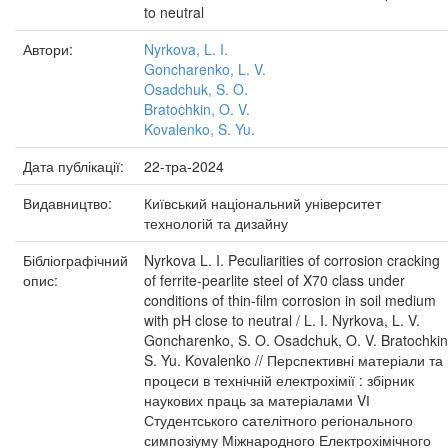
to neutral
Автори:
Nyrkova, L. I.
Goncharenko, L. V.
Osadchuk, S. O.
Bratochkin, O. V.
Kovalenko, S. Yu.
Дата публікації:
22-тра-2024
Видавництво:
Київський національний університет
технологій та дизайну
Бібліографічний
Nyrkova L. I. Peculiarities of corrosion cracking
опис:
of ferrite-pearlite steel of X70 class under
conditions of thin-film corrosion in soil medium
with pH close to neutral / L. I. Nyrkova, L. V.
Goncharenko, S. O. Osadchuk, O. V. Bratochkin
S. Yu. Kovalenko // Перспективні матеріали та
процеси в технічній електрохімії : збірник
наукових праць за матеріалами VІ
Студентського сателітного регіонального
симпозіуму Міжнародного Електрохімічного