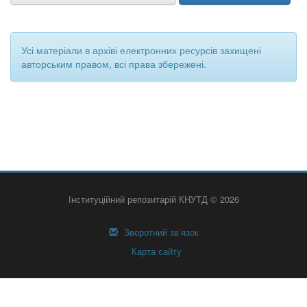
Усі матеріали в архіві електронних ресурсів захищені
авторським правом, всі права збережені.
Інституційний репозитарій КНУТД © 2026
Зворотний зв’язок
Карта сайту