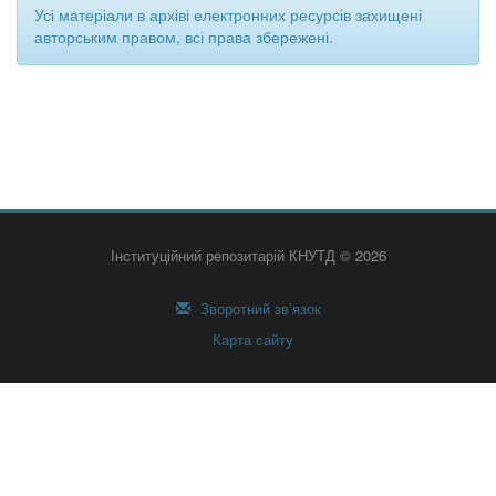
Усі матеріали в архіві електронних ресурсів захищені
авторським правом, всі права збережені.
Інституційний репозитарій КНУТД © 2026
Зворотний зв’язок
Карта сайту