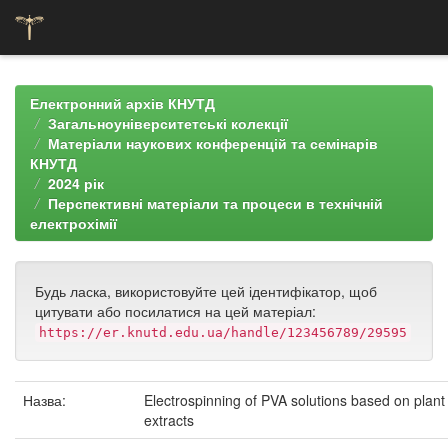
Skip
navigation
Електронний архів КНУТД
Загальноуніверситетські колекції
Матеріали наукових конференцій та семінарів
КНУТД
2024 рік
Перспективні матеріали та процеси в технічній
електрохімії
Будь ласка, використовуйте цей ідентифікатор, щоб
цитувати або посилатися на цей матеріал:
https://er.knutd.edu.ua/handle/123456789/29595
Назва:
Electrospinning of PVA solutions based on plant
extracts