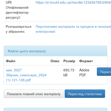
URI
https://er.knutd.edu.ua/handle/123456789/2959
(Уніфікований
ідентифікатор
ресурсу):
Розташовується
Перспективні матеріали та процеси в технічні
у зібраннях:
електрохімії
Файли цього матеріалу:
Файл
Опис
Розмір
Формат
зам. 2027
650,73
Adobe
Перегл
Збірник_симпозіум_2024
kB
PDF
(1)-121-126.pdf
Показати повний опис матеріалу
Перегляд статистики