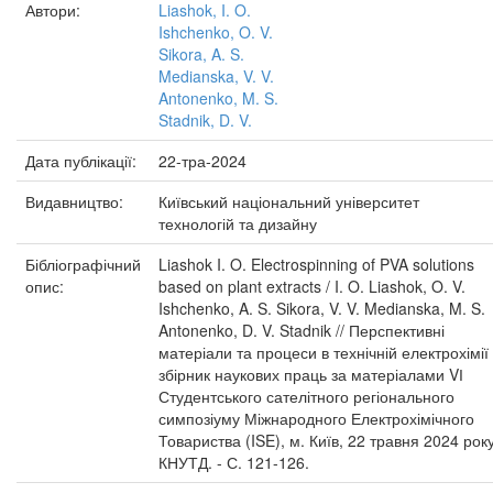
Автори:
Liashok, I. O.
Ishchenko, O. V.
Sikora, A. S.
Medianska, V. V.
Antonenko, M. S.
Stadnik, D. V.
Дата публікації:
22-тра-2024
Видавництво:
Київський національний університет
технологій та дизайну
Бібліографічний
Liashok I. O. Electrospinning of PVA solutions
опис:
based on plant extracts / I. O. Liashok, O. V.
Ishchenko, A. S. Sikora, V. V. Medianska, M. S.
Antonenko, D. V. Stadnik // Перспективні
матеріали та процеси в технічній електрохімії 
збірник наукових праць за матеріалами VІ
Студентського сателітного регіонального
симпозіуму Міжнародного Електрохімічного
Товариства (ISE), м. Київ, 22 травня 2024 рок
КНУТД. - С. 121-126.