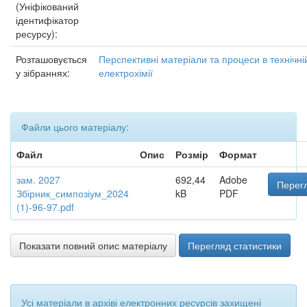
(Уніфікований
ідентифікатор
ресурсу):
Розташовується
Перспективні матеріали та процеси в технічні
у зібраннях:
електрохімії
Файли цього матеріалу:
Файл
Опис
Розмір
Формат
зам. 2027
692,44
Adobe
Перегл
Збірник_симпозіум_2024
kB
PDF
(1)-96-97.pdf
Показати повний опис матеріалу
Перегляд статистики
Усі матеріали в архіві електронних ресурсів захищені