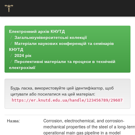
Skip
navigation
Електронний архів КНУТД
Загальноуніверситетські колекції
Матеріали наукових конференцій та семінарів
КНУТД
2024 рік
Перспективні матеріали та процеси в технічній
електрохімії
Будь ласка, використовуйте цей ідентифікатор, щоб
цитувати або посилатися на цей матеріал:
https://er.knutd.edu.ua/handle/123456789/29607
Назва:
Corrosion, electrochemical, and corrosion-
mechanical properties of the steel of a long-ter
operational main gas pipeline in a model