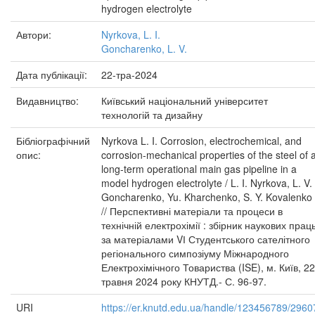
hydrogen electrolyte
Автори:
Nyrkova, L. I.
Goncharenko, L. V.
Дата публікації:
22-тра-2024
Видавництво:
Київський національний університет
технологій та дизайну
Бібліографічний
Nyrkova L. I. Corrosion, electrochemical, and
опис:
corrosion-mechanical properties of the steel of 
long-term operational main gas pipeline in a
model hydrogen electrolyte / L. I. Nyrkova, L. V.
Goncharenko, Yu. Kharchenko, S. Y. Kovalenko
// Перспективні матеріали та процеси в
технічній електрохімії : збірник наукових прац
за матеріалами VІ Студентського сателітного
регіонального симпозіуму Міжнародного
Електрохімічного Товариства (ISE), м. Київ, 22
травня 2024 року КНУТД.- С. 96-97.
URI
https://er.knutd.edu.ua/handle/123456789/2960