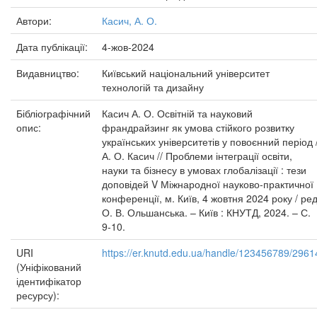
Автори:
Касич, А. О.
Дата публікації:
4-жов-2024
Видавництво:
Київський національний університет
технологій та дизайну
Бібліографічний
Касич А. О. Освітній та науковий
опис:
франдрайзинг як умова стійкого розвитку
українських університетів у повоєнний період 
А. О. Касич // Проблеми інтеграції освіти,
науки та бізнесу в умовах глобалізації : тези
доповідей V Міжнародної науково-практичної
конференції, м. Київ, 4 жовтня 2024 року / ред
О. В. Ольшанська. – Київ : КНУТД, 2024. – С.
9-10.
URI
https://er.knutd.edu.ua/handle/123456789/2961
(Уніфікований
ідентифікатор
ресурсу):