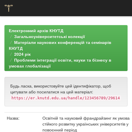
Skip
navigation
Електронний архів КНУТД
Загальноуніверситетські колекції
Матеріали наукових конференцій та семінарів
КНУТД
2024 рік
Проблеми інтеграції освіти, науки та бізнесу в
умовах глобалізації
Будь ласка, використовуйте цей ідентифікатор, щоб
цитувати або посилатися на цей матеріал:
https://er.knutd.edu.ua/handle/123456789/29614
Назва:
Освітній та науковий франдрайзинг як умова
стійкого розвитку українських університетів у
повоєнний період