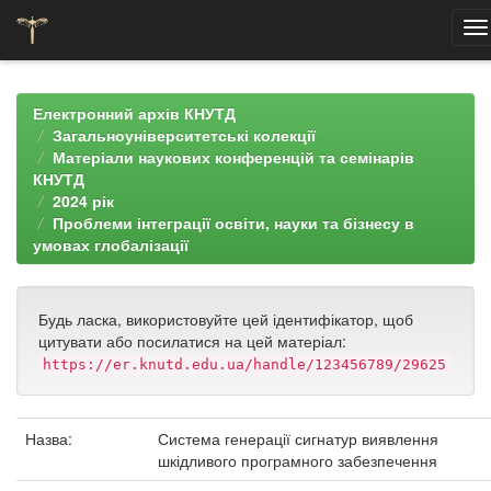
Skip
navigation
Електронний архів КНУТД
Загальноуніверситетські колекції
Матеріали наукових конференцій та семінарів
КНУТД
2024 рік
Проблеми інтеграції освіти, науки та бізнесу в
умовах глобалізації
Будь ласка, використовуйте цей ідентифікатор, щоб
цитувати або посилатися на цей матеріал:
https://er.knutd.edu.ua/handle/123456789/29625
Назва:
Система генерації сигнатур виявлення
шкідливого програмного забезпечення