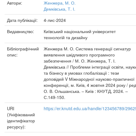
Автори:
Женжера, М. О.
Демківська, Т. І.
Дата публікації:
4-лис-2024
Видавництво:
Київський національний університет
технологій та дизайну
Бібліографічний
Женжера М. О. Система генерації сигнатур
опис:
виявлення шкідливого програмного
забезпечення / М. О. Женжера, Т. І.
Демківська // Проблеми інтеграції освіти, наук
та бізнесу в умовах глобалізації : тези
доповідей V Міжнародної науково-практичної
конференції, м. Київ, 4 жовтня 2024 року / ред
О. В. Ольшанська. – Київ : КНУТД, 2024. –
С.149-150.
URI
https://er.knutd.edu.ua/handle/123456789/2962
(Уніфікований
ідентифікатор
ресурсу):