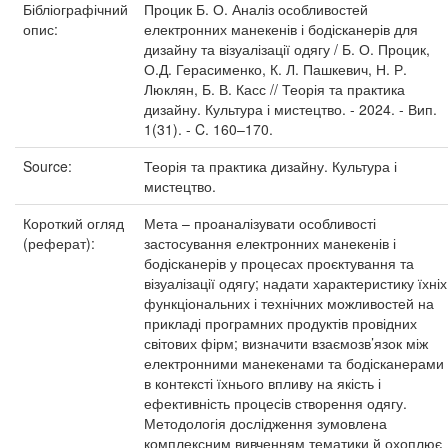
Бібліографічний
Процик Б. О. Аналіз особливостей
опис:
електронних манекенів і бодісканерів для
дизайну та візуалізації одягу / Б. О. Процик,
О.Д. Герасименко, К. Л. Пашкевич, Н. Р.
Люклян, Б. В. Касс // Теорія та практика
дизайну. Культура і мистецтво. - 2024. - Вип.
1(31). - C. 160–170.
Source:
Теорія та практика дизайну. Культура і
мистецтво.
Короткий огляд
Мета – проаналізувати особливості
(реферат):
застосування електронних манекенів і
бодісканерів у процесах проєктування та
візуалізації одягу; надати характеристику їхніх
функціональних і технічних можливостей на
прикладі програмних продуктів провідних
світових фірм; визначити взаємозв’язок між
електронними манекенами та бодісканерами
в контексті їхнього впливу на якість і
ефективність процесів створення одягу.
Методологія дослідження зумовлена
комплексним вивченням тематики й охоплює