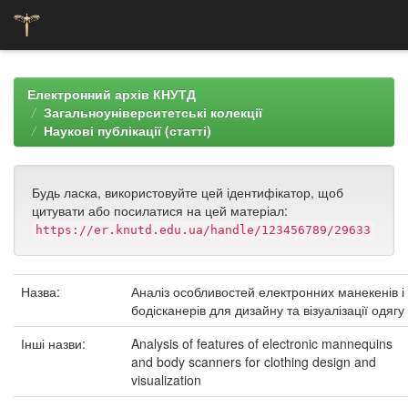
Skip
navigation
Електронний архів КНУТД
Загальноуніверситетські колекції
Наукові публікації (статті)
Будь ласка, використовуйте цей ідентифікатор, щоб
цитувати або посилатися на цей матеріал:
https://er.knutd.edu.ua/handle/123456789/29633
Назва:
Аналіз особливостей електронних манекенів і
бодісканерів для дизайну та візуалізації одягу
Інші назви:
Analysis of features of electronic mannequins
and body scanners for clothing design and
visualization