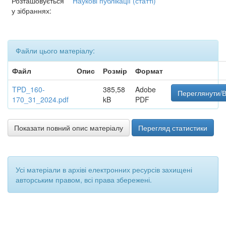
Розташовується
Наукові публікації (статті)
у зібраннях:
Файли цього матеріалу:
Файл
Опис
Розмір
Формат
TPD_160-
385,58
Adobe
Переглянути/В
170_31_2024.pdf
kB
PDF
Показати повний опис матеріалу
Перегляд статистики
Усі матеріали в архіві електронних ресурсів захищені
авторським правом, всі права збережені.