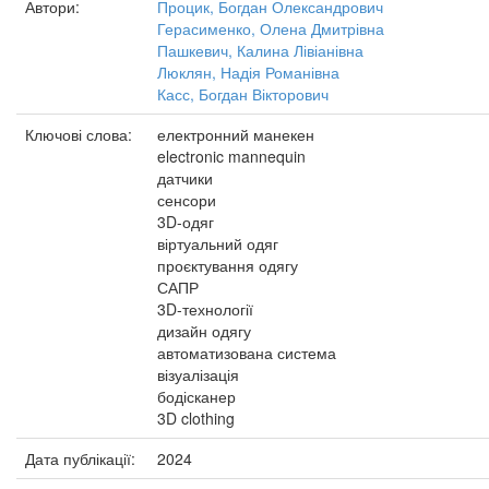
Автори:
Процик, Богдан Олександрович
Герасименко, Олена Дмитрівна
Пашкевич, Калина Лівіанівна
Люклян, Надія Романівна
Касс, Богдан Вікторович
Ключові слова:
електронний манекен
electronic mannequin
датчики
сенсори
3D-одяг
віртуальний одяг
проєктування одягу
САПР
3D-технології
дизайн одягу
автоматизована система
візуалізація
бодісканер
3D clothing
Дата публікації:
2024