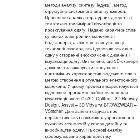
методи аналізу, синтезу, індукції, метод
структурно-системного аналізу джерел.
Проведено аналіз літературних джерел за
тематикою тривимірної візуалізації та
проєктування одягу. Надано характеристики
сучасних електронних манекенів і
бодісканерів, а також розглянуто, як ці
технології взаємодіють і доповнюють одна
одну у створенні високоякісних дизайнів і
візуалізації одягу. Визначено, що 3D-сканери
дозволяють виконувати сканування
анатомічних характеристик людського тіла з
метою створення віртуального електронного
манекена. У цьому процесі використовується
відповідне програмне забезпечення для
візуалізації, як-от Clo3D, Optitex – 3D Runway
Design, Assyst – 3D Vidya та BROWZWEAR –
VStitcher. Дані аспекти свідчать про
перспективність і важливість упровадження
сучасних технологій у сферу дизайну та
виробництва одягу. На основі аналізу
сформульовано характеристику