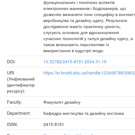
функціональних і технічних аспектів
електронних манекенів і бодісканерів, що
дозволяє визначити їхню специфіку в контекст
виробництва та дизайну одягу. Результати
дослідження мають практичну цінність,
слугують основою для вдосконалення
сучасних технологій у галузі дизайну одягу, а
також визначають перспективи їх
використання в індустрії моди.
DOI:
10.32782/2415-8151.2024.31.19
URI
https://er.knutd.edu.ua/handle/123456789/2963
(Уніфікований
ідентифікатор
ресурсу):
Faculty:
Факультет дизайну
Department:
Кафедра мистецтва та дизайну костюма
ISSN:
2415-8151