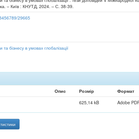
ки та бізнесу в умовах глобалізації : тези доповідей V Міжнародної н
а. – Київ : КНУТД, 2024. – С. 38-39.
123456789/29665
и та бізнесу в умовах глобалізації
Опис
Розмір
Формат
625,14 kB
Adobe PD
тистики