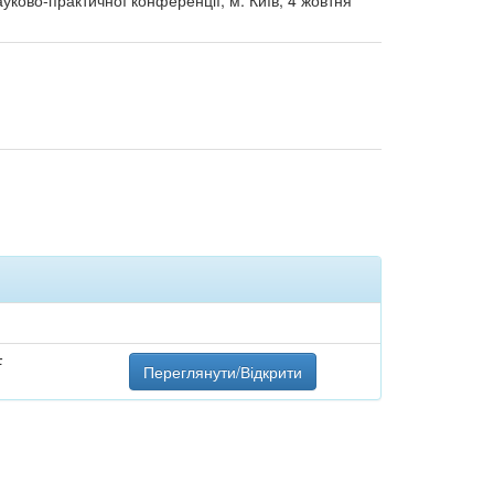
ауково-практичної конференції, м. Київ, 4 жовтня
F
Переглянути/Відкрити