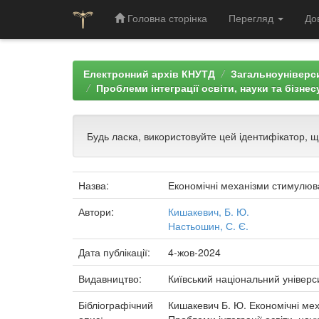
Головна сторінка
Перегляд
До
Skip
navigation
Електронний архів КНУТД
Загальноуніверси
Проблеми інтеграції освіти, науки та бізнес
Будь ласка, використовуйте цей ідентифікатор, 
Назва:
Економічні механізми стимулюв
Автори:
Кишакевич, Б. Ю.
Настьошин, С. Є.
Дата публікації:
4-жов-2024
Видавництво:
Київський національний універс
Бібліографічний
Кишакевич Б. Ю. Економічні мех