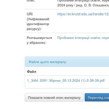
опис:
Проблеми інтеграції освіти, нау
2024 року / ред. О. В. Ольшанськ
URI
https://er.knutd.edu.ua/handle/
(Уніфікований
ідентифікатор
ресурсу):
Розташовується
Проблеми інтеграції освіти, наук
у зібраннях:
Файли цього матеріалу:
Файл
1_ЗАМ. 2091 Збірник_05.12.2024 (1)-2-38-39.pdf
Показати повний опис матеріалу
Перегляд ста