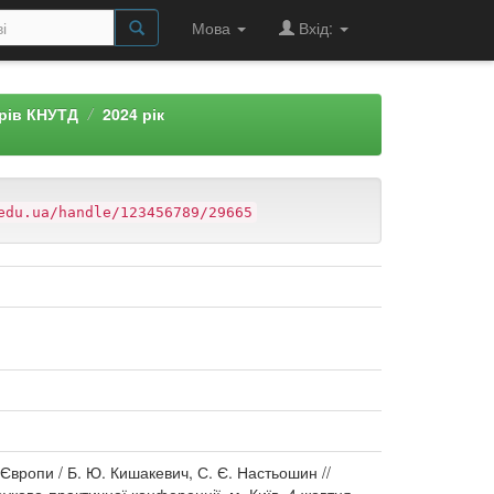
Мова
Вхід:
арів КНУТД
2024 рік
edu.ua/handle/123456789/29665
Європи / Б. Ю. Кишакевич, С. Є. Настьошин //