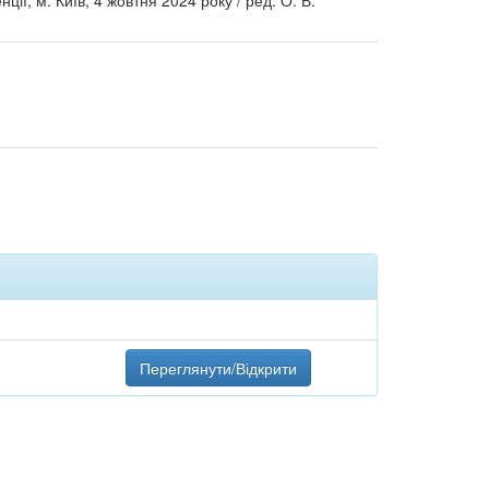
ії, м. Київ, 4 жовтня 2024 року / ред. О. В.
Переглянути/Відкрити