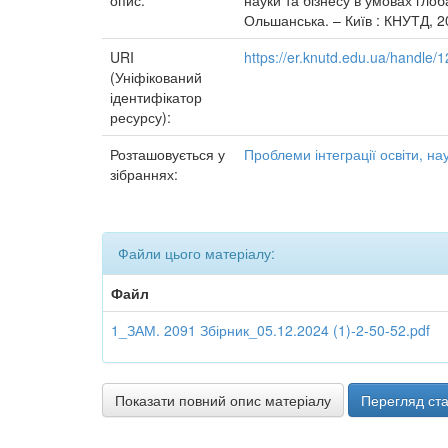
опис:
науки та бізнесу в умовах глоб
Ольшанська. – Київ : КНУТД, 20
URI
https://er.knutd.edu.ua/handle
(Уніфікований
ідентифікатор
ресурсу):
Розташовується у
Проблеми інтеграції освіти, нау
зібраннях:
Файли цього матеріалу:
Файл
1_ЗАМ. 2091 Збірник_05.12.2024 (1)-2-50-52.pdf
Показати повний опис матеріалу
Перегляд ста