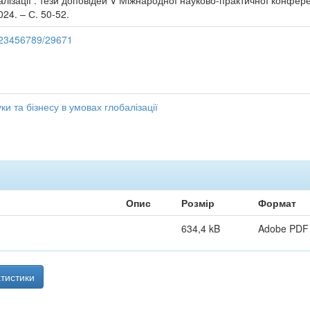
алізації : тези доповідей V Міжнародної науково-практичної конференц
24. – С. 50-52.
/123456789/29671
ки та бізнесу в умовах глобалізації
Опис
Розмір
Формат
634,4 kB
Adobe PDF
тистики