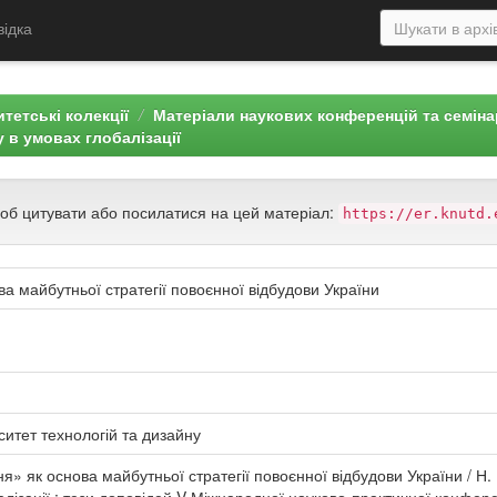
відка
тетські колекції
Матеріали наукових конференцій та семін
у в умовах глобалізації
щоб цитувати або посилатися на цей матеріал:
https://er.knutd.
а майбутньої стратегії повоєнної відбудови України
ситет технологій та дизайну
» як основа майбутньої стратегії повоєнної відбудови України / Н. В.