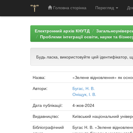
Головна сторінка
Перегляд
До
Skip
navigation
Електронний архів КНУТД
Загальноуніверси
Проблеми інтеграції освіти, науки та бізнес
Будь ласка, використовуйте цей ідентифікатор, 
Назва:
«Зелене відновлення» як основ
Автори:
Бугас, Н. В.
Оніщук, І. В.
Дата публікації:
4-жов-2024
Видавництво:
Київський національний універ
Бібліографічний
Бугас Н. В. «Зелене відновлення