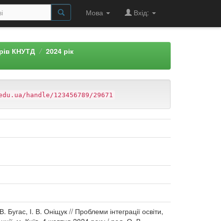
Мова
Вхід:
арів КНУТД
2024 рік
edu.ua/handle/123456789/29671
 Бугас, І. В. Оніщук // Проблеми інтеграції освіти,