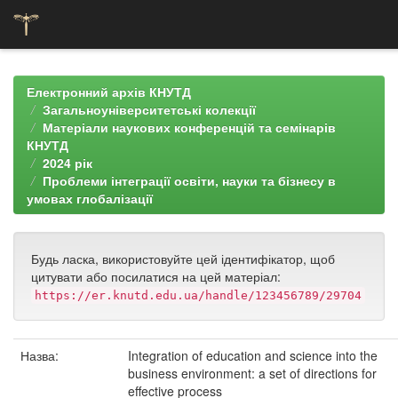
Skip
navigation
Електронний архів КНУТД
Загальноуніверситетські колекції
Матеріали наукових конференцій та семінарів
КНУТД
2024 рік
Проблеми інтеграції освіти, науки та бізнесу в
умовах глобалізації
Будь ласка, використовуйте цей ідентифікатор, щоб
цитувати або посилатися на цей матеріал:
https://er.knutd.edu.ua/handle/123456789/29704
Назва:
Integration of education and science into the
business environment: a set of directions for
effective process