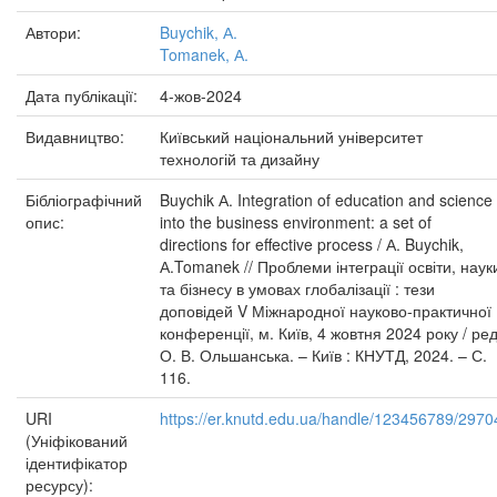
Автори:
Buychik, А.
Tomanek, А.
Дата публікації:
4-жов-2024
Видавництво:
Київський національний університет
технологій та дизайну
Бібліографічний
Buychik А. Integration of education and science
опис:
into the business environment: a set of
directions for effective process / А. Buychik,
А.Tomanek // Проблеми інтеграції освіти, наук
та бізнесу в умовах глобалізації : тези
доповідей V Міжнародної науково-практичної
конференції, м. Київ, 4 жовтня 2024 року / ред
О. В. Ольшанська. – Київ : КНУТД, 2024. – С.
116.
URI
https://er.knutd.edu.ua/handle/123456789/2970
(Уніфікований
ідентифікатор
ресурсу):